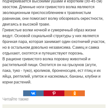
подчёркивается высокими ушами и коротким (30-45 см)
хвостом. Длинные ноги гривистого волка являются
эволюционным приспособлением к травянистым
равнинам, они помогают волку обозревать окрестности,
двигаясь в высокой траве.
Гривистые волки ночной и сумеречный образ жизни
ведут. Основой социальной структуры у них является
брачная пара, которая занимает один охотничий участок,
но в остальном довольно независима. Самец и самка
отдыхают, охотятся и путешествуют порознь.
В рационе гривистого волка поровну животной и
растительной пищи. Охотится он на грызунов (агути,
пака, туко - туко), кроликов, броненосцев, ест птиц и их
яйца, рептилий, улиток и насекомых, бананы, клубни и
корни растений.
Читайте также