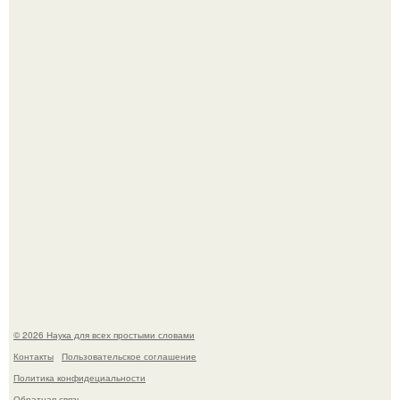
Эти занятия старение мозга замедлили.
В России создали первый плазменный двигатель на
криптоне.
© 2026 Наука для всех простыми словами
Контакты
Пользовательское соглашение
Политика конфидециальности
Обратная связь