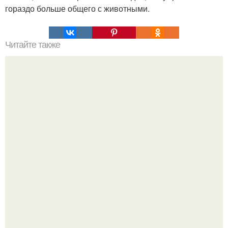
гораздо больше общего с животными.
Читайте также
Это невероятное фото было сделано в чернобыле 24
апреля 1997 года.