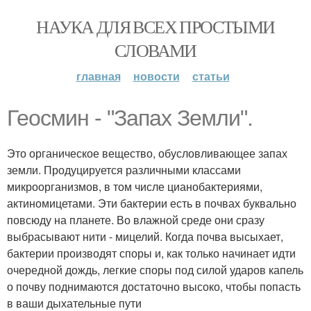
НАУКА ДЛЯ ВСЕХ ПРОСТЫМИ
СЛОВАМИ
главная
новости
статьи
Геосмин - "Запах Земли".
Это органическое вещество, обусловливающее запах
земли. Продуцируется различными классами
микроорганизмов, в том числе цианобактериями,
актиномицетами. Эти бактерии есть в почвах буквально
повсюду на планете. Во влажной среде они сразу
выбрасывают нити - мицелий. Когда почва высыхает,
бактерии производят споры и, как только начинает идти
очередной дождь, легкие споры под силой ударов капель
о почву поднимаются достаточно высоко, чтобы попасть
в ваши дыхательные пути