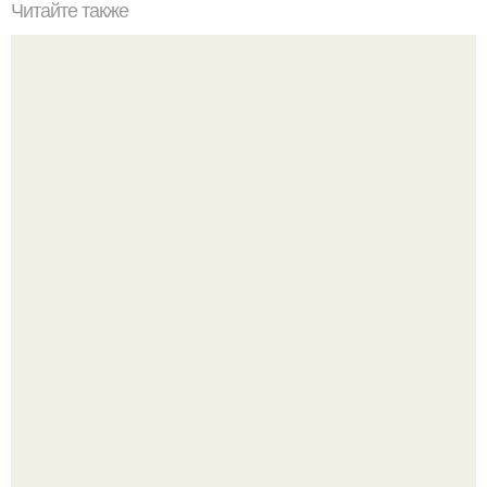
Читайте также
Меняются ли экваториальные координаты звезды в
течение суток. Определение географических координат
по звездам.
Автомобиль в центре Москвы загорелся.