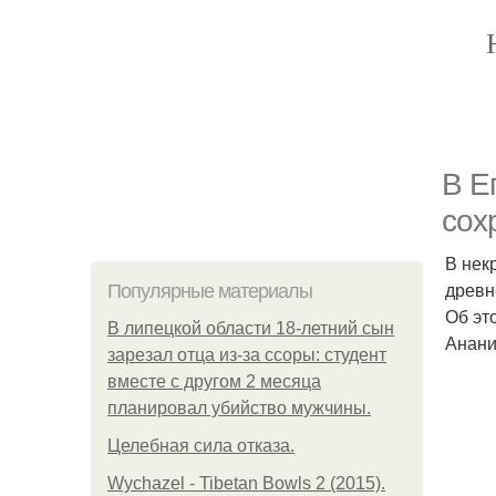
B E
сох
В нек
древн
Популярные материалы
Об эт
В липецкой области 18-летний сын
Анани
зарезал отца из-за ссоры: студент
вместе с другом 2 месяца
планировал убийство мужчины.
Целебная сила отказа.
Wychazel - Tibetan Bowls 2 (2015).