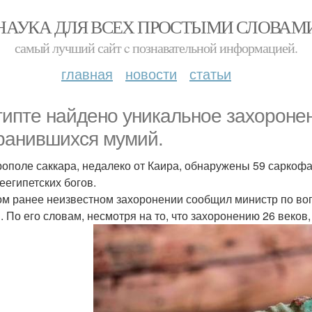
НАУКА ДЛЯ ВСЕХ ПРОСТЫМИ СЛОВАМ
самый лучший сайт c познавательной информацией.
главная
новости
статьи
гипте найдено уникальное захороне
ранившихся мумий.
рополе саккара, недалеко от Каира, обнаружены 59 саркофа
еегипетских богов.
ом ранее неизвестном захоронении сообщил министр по воп
. По его словам, несмотря на то, что захоронению 26 веков