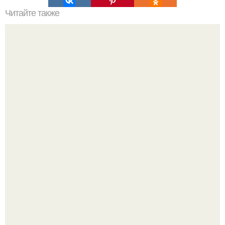
Читайте также
В пермском крае обнаружены артефакты древнейшей
цивилизации.
Жительница Башкирии больше не может иметь детей