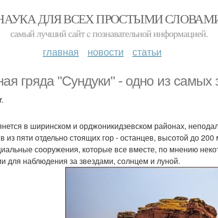
НАУКА ДЛЯ ВСЕХ ПРОСТЫМИ СЛОВАМ
самый лучший сайт c познавательной информацией.
главная
новости
статьи
ная гряда "Сундуки" - одно из самых
.
янется в ширинском и орджоникидзевском районах, неподале
в из пяти отдельно стоящих гор - останцев, высотой до 200
циальные сооружения, которые все вместе, по мнению нек
и для наблюдения за звездами, солнцем и луной.