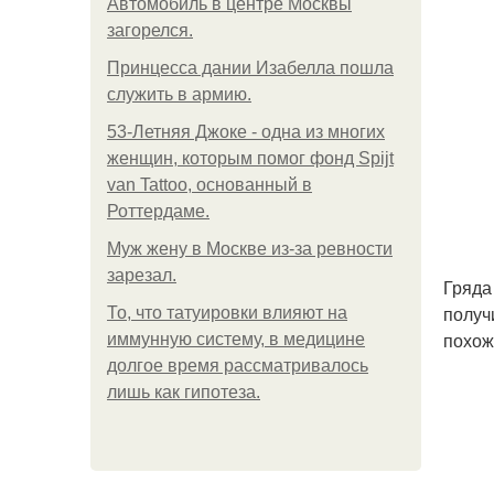
Автомобиль в центре Москвы
загорелся.
Принцесса дании Изабелла пошла
служить в армию.
53-Летняя Джоке - одна из многих
женщин, которым помог фонд Spijt
van Tattoo, основанный в
Роттердаме.
Mуж жену в Москве из-за ревности
зарезал.
Гряда
получ
То, что татуировки влияют на
похож
иммунную систему, в медицине
долгое время рассматривалось
лишь как гипотеза.