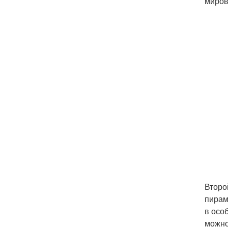
миров
Второ
пирам
в осо
можно