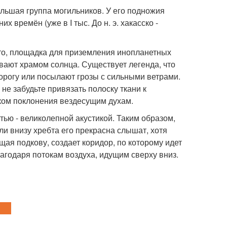
льшая группа могильников. У его подножия
х времён (уже в I тыс. До н. э. хакасско -
есто, площадка для приземления инопланетных
вают храмом солнца. Существует легенда, что
дорогу или посылают грозы с сильными ветрами.
 не забудьте привязать полоску ткани к
аком поклонения вездесущим духам.
ью - великолепной акустикой. Таким образом,
ли внизу хребта его прекрасна слышат, хотя
ая подкову, создает коридор, по которому идет
лагодаря потокам воздуха, идущим сверху вниз.