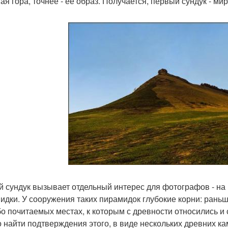
ая гора, точнее - её образ. Получается, первый сундук - ми
й сундук вызывает отдельный интерес для фотографов - н
идки. У сооружения таких пирамидок глубокие корни: рань
бо почитаемых местах, к которым с древности относились и с
 найти подтверждения этого, в виде нескольких древних к