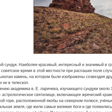
й сундук. Наиболее красивый, интересный и значимый в гр
 советское время в этой местности при распашке поля слу
ыкопан камень, на котором были изображены созвездия др
и не в телескоп.
ению академика в. Е. ларичева, изучающего сундуки около 
 - астрологическое святилище, включающее жреческий хра
ой горе, расположенной якобы на северном полюсе, учёные
альная земля, где жили самые великие боги и где появилис