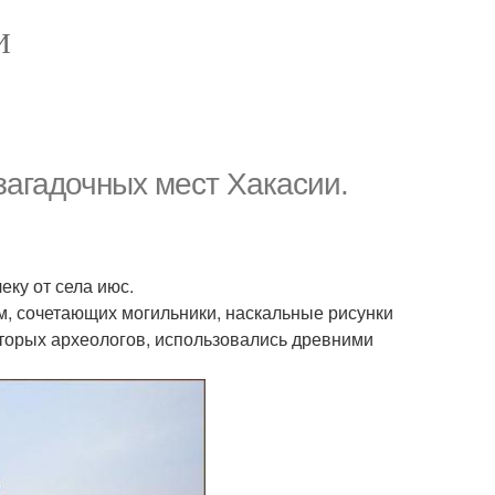
И
 загадочных мест Хакасии.
ку от села июс.
 м, сочетающих могильники, наскальные рисунки
оторых археологов, использовались древними