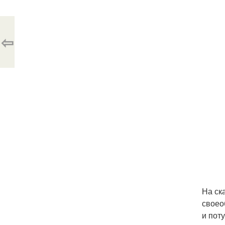
⇦
На ск
своео
и пот