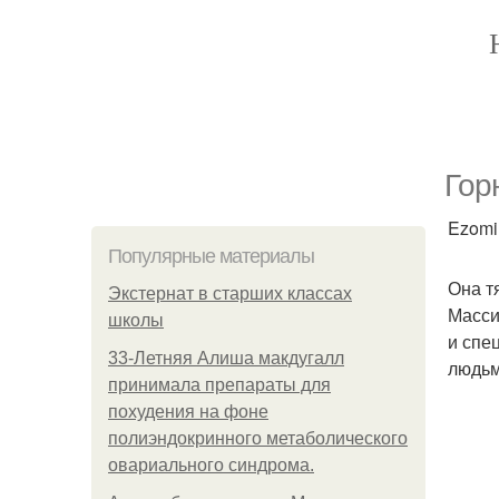
Гор
Ezomir
Популярные материалы
Она т
Экстернат в старших классах
Масси
школы
и спе
33-Летняя Алиша макдугалл
людьм
принимала препараты для
похудения на фоне
полиэндокринного метаболического
овариального синдрома.