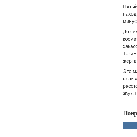
Пятый
находи
минус
До си
косми
хакас
Таким
жертв
Это м
если 
расст
звук,
Понр