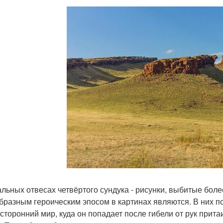
альных отвесах четвёртого сундука - рисунки, выбитые боле
бразным героическим эпосом в картинах являются. В них пок
усторонний мир, куда он попадает после гибели от рук прит