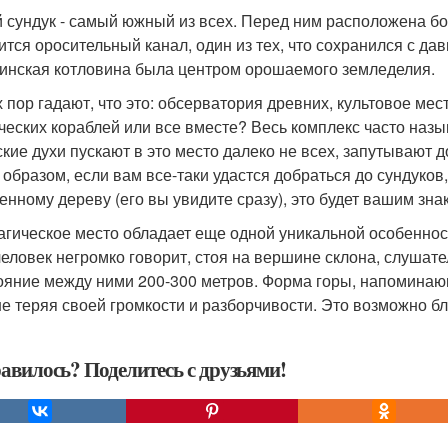
 сундук - самый южный из всех. Перед ним расположена бо
тся оросительный канал, один из тех, что сохранился с давни
инская котловина была центром орошаемого земледелия.
х пор гадают, что это: обсерватория древних, культовое м
ческих кораблей или все вместе? Весь комплекс часто назы
ские духи пускают в это место далеко не всех, запутывают 
 образом, если вам все-таки удастся добраться до сундуков,
енному дереву (его вы увидите сразу), это будет вашим зн
агическое место обладает еще одной уникальной особенност
человек негромко говорит, стоя на вершине склона, слушате
ояние между ними 200-300 метров. Форма горы, напоминающ
 не теряя своей громкости и разборчивости. Это возможно б
авилось? Поделитесь с друзьями!