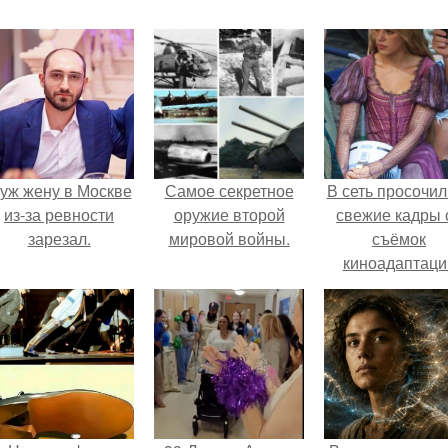
уж жену в Москве
Самое секретное
В сеть просочил
из-за ревности
оружие второй
свежие кадры 
зарезал.
мировой войны.
съёмок
киноадаптаци
"Рапунцель", и 
внимание
моментальн
оказалось
приковано к Ти
крофт.