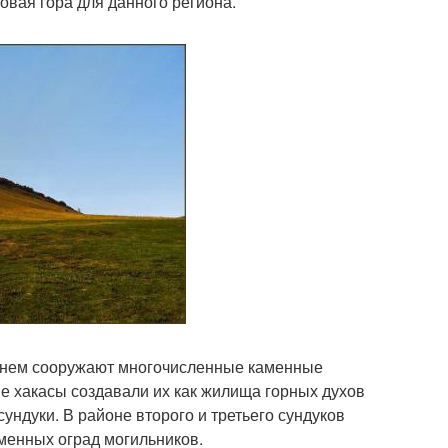
ровая гора для данного региона.
а нем сооружают многочисленные каменные
ше хакасы создавали их как жилища горных духов
ундуки. В районе второго и третьего сундуков
аменных оград могильников.