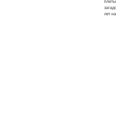
плиты
загад
лет н