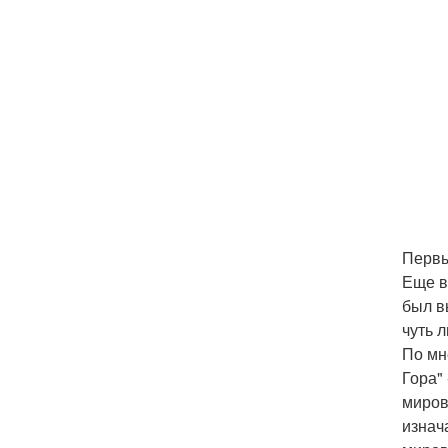
Первы
Еще в
был в
чуть л
По мн
Гора"
миров
изнач