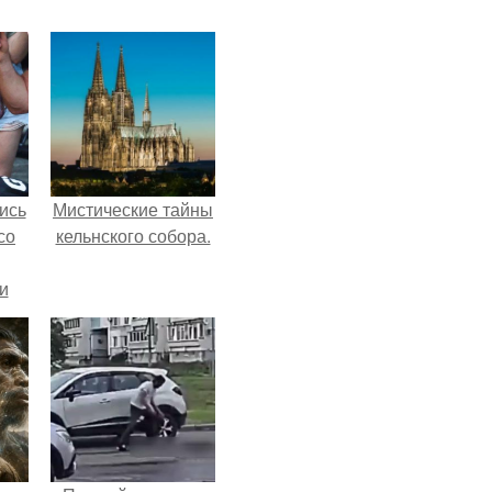
ись
Мистические тайны
со
кельнского собора.
и
всё
о
ган