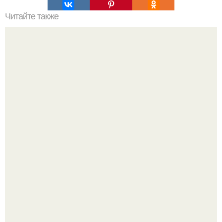
Читайте также
Пальцы гнутся в обратную сторону. Почему некоторые
люди умеют выгибать палец в обратную сторону?
Жительница Башкирии больше не может иметь детей