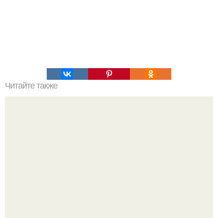
Читайте также
Как завязать шнурки,, чтобы они никогда не
развязывались.