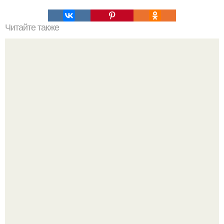
Читайте также
Философия Толстого. Философские идеи в творчестве Л.
Н. Толстого.