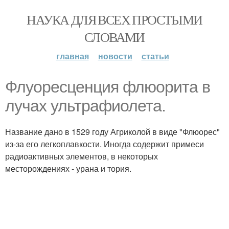
НАУКА ДЛЯ ВСЕХ ПРОСТЫМИ
СЛОВАМИ
главная
новости
статьи
Флуоресценция флюорита в
лучах ультрафиолета.
Название дано в 1529 году Агриколой в виде "Флюорес"
из-за его легкоплавкости. Иногда содержит примеси
радиоактивных элементов, в некоторых
месторождениях - урана и тория.