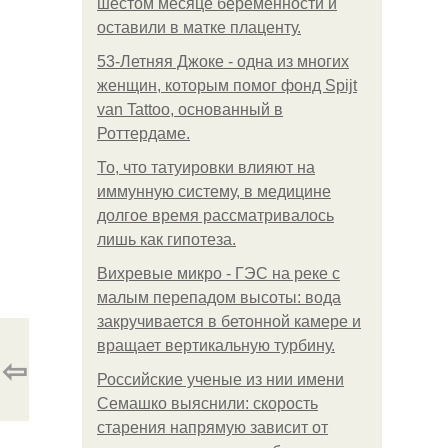
шестом месяце беременности и
оставили в матке плаценту.
53-Летняя Джоке - одна из многих
женщин, которым помог фонд Spijt
van Tattoo, основанный в
Роттердаме.
То, что татуировки влияют на
иммунную систему, в медицине
долгое время рассматривалось
лишь как гипотеза.
Вихревые микро - ГЭС на реке с
малым перепадом высоты: вода
закручивается в бетонной камере и
вращает вертикальную турбину.
⇦
Российские ученые из нии имени
Семашко выяснили: скорость
старения напрямую зависит от