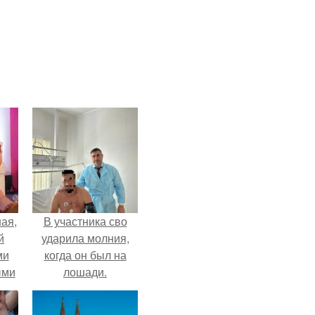
ая,
В участника сво
й
ударила молния,
ми
когда он был на
ыми
лошади.
удто