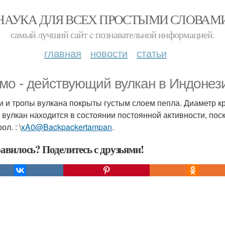
НАУКА ДЛЯ ВСЕХ ПРОСТЫМИ СЛОВАМ
самый лучший сайт c познавательной информацией.
главная
новости
статьи
мо - действующий вулкан в Индонез
и и тропы вулкана покрыты густым слоем пепла. Диаметр к
т вулкан находится в состоянии постоянной активности, по
л. : \
xA0@Backpackertampan
.
авилось? Поделитесь с друзьями!