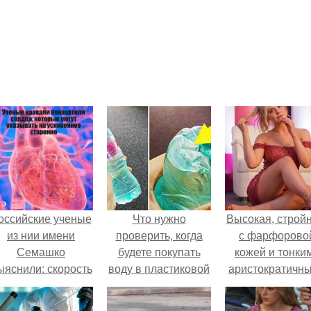
оссийские ученые
Что нужно
Высокая, стройн
из нии имени
проверить, когда
с фарфорово
Семашко
будете покупать
кожей и тонки
ыяснили: скорость
воду в пластиковой
аристократичн
тарения напрямую
бутылке?
чертами, эль
зависит от
выглядит так, б