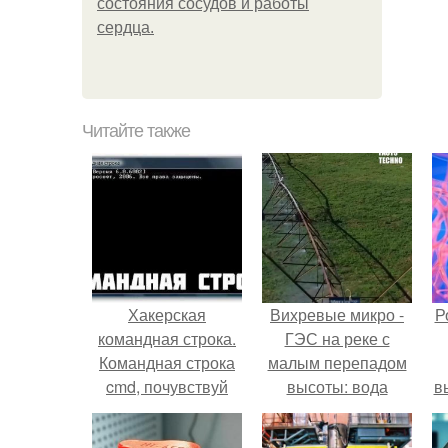
состояния сосудов и работы
сердца.
Читайте также
Хакерская
Вихревые микро -
Р
командная строка.
ГЭС на реке с
Командная строка
малым перепадом
cmd, почувствуй
высоты: вода
в
себя хакером.
закручивается в
с
бетонной камере и