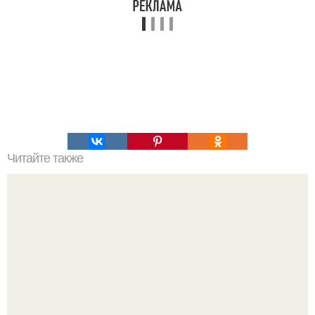
Читайте также
Криптеры - эфирные существа, живущие за гранью
трёхмерной реальности.