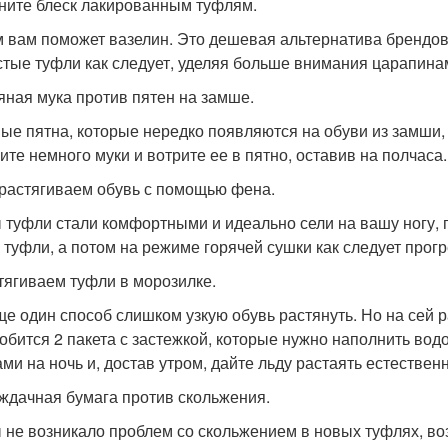
рните блеск лакированным туфлям.
м вам поможет вазелин. Это дешевая альтернатива брендов
стые туфли как следует, уделяя больше внимания царапина
сяная мука против пятен на замше.
ые пятна, которые нередко появляются на обуви из замши,
ите немного муки и вотрите ее в пятно, оставив на полчаса
 растягиваем обувь с помощью фена.
 туфли стали комфортными и идеально сели на вашу ногу, 
, туфли, а потом на режиме горячей сушки как следует прогр
стягиваем туфли в морозилке.
ще один способ слишком узкую обувь растянуть. Но на сей р
обится 2 пакета с застежкой, которые нужно наполнить водо
ами на ночь и, достав утром, дайте льду растаять естествен
аждачная бумага против скольжения.
 не возникало проблем со скольжением в новых туфлях, воз