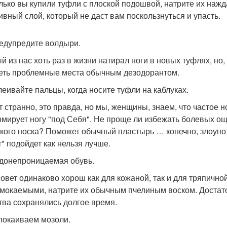
олько вы купили туфли с плоской подошвой, натрите их наж
ивный слой, который не даст вам поскользнуться и упасть.
редупредите волдыри.
й из нас хоть раз в жизни натирал ноги в новых туфлях, но,
еть проблемные места обычным дезодорантом.
клеивайте пальцы, когда носите туфли на каблуках.
т странно, это правда, но мы, женщины, знаем, что частое 
мирует ногу "под Себя". Не проще ли избежать болевых о
зкого носка? Поможет обычный пластырь … конечно, злоупот
т" подойдет как нельзя лучше.
одонепроницаемая обувь.
совет одинаково хорош как для кожаной, так и для тряпичной
мокаемыми, натрите их обычным пчелиным воском. Достато
тва сохранялись долгое время.
спокаиваем мозоли.