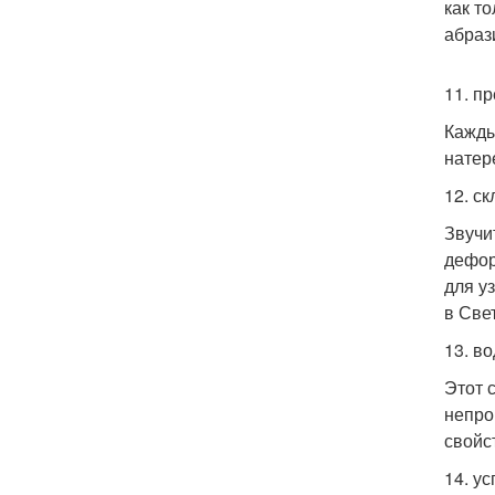
как т
абраз
11. п
Кажды
натер
12. с
Звучи
дефор
для у
в Све
13. в
Этот 
непро
свойс
14. у