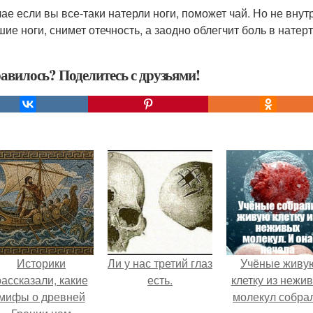
чае если вы все-таки натерли ноги, поможет чай. Но не внут
шие ноги, снимет отечность, а заодно облегчит боль в натер
авилось? Поделитесь с друзьями!
Историки
Ли у нас третий глаз
Учёные живу
рассказали, какие
есть.
клетку из нежи
мифы о древней
молекул собра