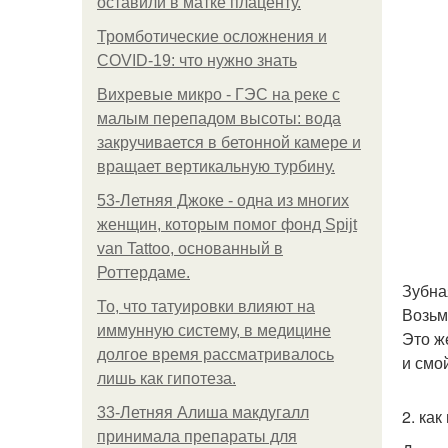
оставили в матке плаценту.
Тромботические осложнения и
COVID-19: что нужно знать
Вихревые микро - ГЭС на реке с
малым перепадом высоты: вода
закручивается в бетонной камере и
вращает вертикальную турбину.
53-Летняя Джоке - одна из многих
женщин, которым помог фонд Spijt
van Tattoo, основанный в
Роттердаме.
Зубна
То, что татуировки влияют на
Возьм
иммунную систему, в медицине
Это ж
долгое время рассматривалось
и смо
лишь как гипотеза.
33-Летняя Алиша макдугалл
2. ка
принимала препараты для