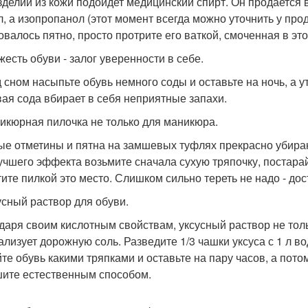
зделий из кожи подойдет медицинский спирт. Он продается в
л, а изопропанол (этот момент всегда можно уточнить у про
овалось пятно, просто протрите его ваткой, смоченная в это
жесть обуви - залог уверенности в себе.
 сном насыпьте обувь немного соды и оставьте на ночь, а ут
ая сода вбирает в себя неприятные запахи.
никюрная пилочка не только для маникюра.
ые отметины и пятна на замшевых туфлях прекрасно убир
учшего эффекта возьмите сначала сухую тряпочку, постарай
тите пилкой это место. Слишком сильно тереть не надо - дос
сусный раствор для обуви.
даря своим кислотным свойствам, уксусный раствор не толь
ализует дорожную соль. Разведите 1/3 чашки уксуса с 1 л в
йте обувь какими тряпками и оставьте на пару часов, а пот
ите естественным способом.