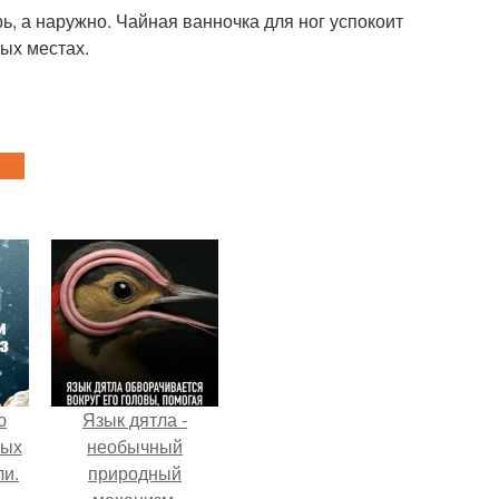
рь, а наружно. Чайная ванночка для ног успокоит
тых местах.
ю
Язык дятла -
вых
необычный
ли.
природный