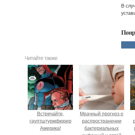
В слу
устав
Понр
Читайте также
Встречайте,
Мрачный прогноз о
гауптштурмфюрер
распространении
Америка!
бактериальных