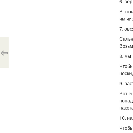
6. ве
В это
им чи
7. ов
Сальн
Возьм
⇦
8. мы
Чтобы
носки
9. ра
Вот е
понад
пакет
10. н
Чтобы