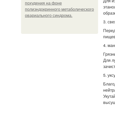
Для и
похудения на фоне
этано
полиэндокринного метаболического
образ
овариального синдрома.
3. све
Перед
пищев
4. ма
Грязн
Для л
зачис
5. ук
Благо
нейтр
Укута
высуш