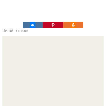
Читайте также
Криптеры - эфирные существа, живущие за гранью
трёхмерной реальности.