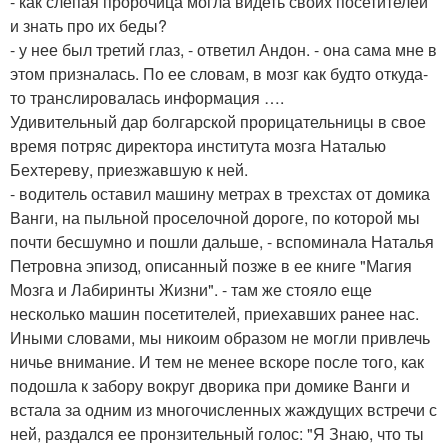
- как слепая пророчица могла видеть своих посетителей
и знать про их беды?
- у нее был третий глаз, - ответил Андон. - она сама мне в
этом призналась. По ее словам, в мозг как будто откуда-
то транслировалась информация ….
Удивительный дар болгарской прорицательницы в свое
время потряс директора института мозга Наталью
Бехтереву, приезжавшую к ней.
- водитель оставил машину метрах в трехстах от домика
Ванги, на пыльной проселочной дороге, по которой мы
почти бесшумно и пошли дальше, - вспоминала Наталья
Петровна эпизод, описанный позже в ее книге "Магия
Мозга и Лабиринты Жизни". - там же стояло еще
несколько машин посетителей, приехавших ранее нас.
Иными словами, мы никоим образом не могли привлечь
ничье внимание. И тем не менее вскоре после того, как
подошла к забору вокруг дворика при домике Ванги и
встала за одним из многочисленных жаждущих встречи с
ней, раздался ее пронзительный голос: "Я Знаю, что ты