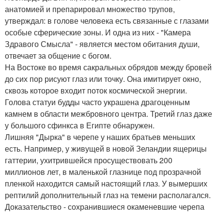
анатомией и препарировал множество трупов,
утверждал: в голове человека есть связанные с глазами
особые сферические зоны. И одна из них - "Камера
Здравого Смысла" - является местом обитания души,
отвечает за общение с богом.
На Востоке во время сакральных обрядов между бровей
до сих пор рисуют глаз или точку. Она имитирует окно,
сквозь которое входит поток космической энергии.
Голова статуи будды часто украшена драгоценным
камнем в области межбровного центра. Третий глаз даже
у большого сфинкса в Египте обнаружен.
Лишняя "Дырка" в черепе у наших братьев меньших
есть. Например, у живущей в новой Зеландии ящерицы
гаттерии, ухитрившейся просуществовать 200
миллионов лет, в маленькой глазнице под прозрачной
пленкой находится самый настоящий глаз. У вымерших
рептилий дополнительный глаз на темени располагался.
Доказательство - сохранившиеся окаменевшие черепа