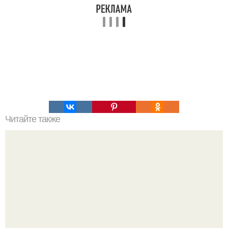
Читайте также
Мозг мужчины, мозг женщины - Боголепова и. Н.,
малофеева Л. и.