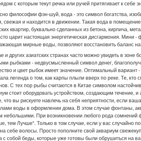
ядом с которым текут речка или ручей притягивает к себе эн
сно философии фэн-шуй, вода - это символ богатства, изоби
я, свежая и находится в движении. Такая вода в помещени
ских квартир, буквально сделанных из бетона, кирпича, мета
асто царит настоящая энергетическая дисгармония. Мини - ф
ажающая мирные воды, позволяют восстановить баланс нач
ае и других азиатских странах часто можно увидеть в зоне 
ыми рыбками - недвусмысленный символ денег, благополуч
ество и цвет рыбок имеет значение. Оптимальный вариант -
ала легенда о том, как карпы плыли вверх по реке. Те, кто 
нов. С тех пор рыбы считаются в Китае символом настойчи
иум стоит оборудовать устройством, создающим течение, 
е, что вы рискуете навлечь на себя неприятности, если ваша
лами воды в оформлении дома. В этом случае фонтаны, а
м небольшими. При возникновении любого рода сомнений ф
е, тем Лучше". Только в том случае, если у вас случайно 
 на себе волосы. Просто пополните свой аквариум свежек
а с собой беды, которые уже готовы были обрушиться на ва