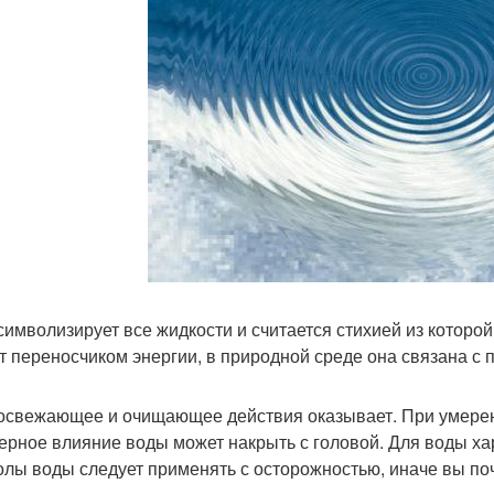
символизирует все жидкости и считается стихией из которо
т переносчиком энергии, в природной среде она связана с по
освежающее и очищающее действия оказывает. При умерен
ерное влияние воды может накрыть с головой. Для воды х
лы воды следует применять с осторожностью, иначе вы почу