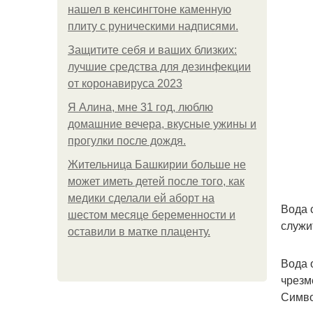
нашел в кенсингтоне каменную
плиту с руническими надписями.
Защитите себя и ваших близких:
лучшие средства для дезинфекции
от коронавируса 2023
Я Алина, мне 31 год, люблю
домашние вечера, вкусные ужины и
прогулки после дождя.
Жительница Башкирии больше не
может иметь детей после того, как
медики сделали ей аборт на
Вода 
шестом месяце беременности и
служи
оставили в матке плаценту.
Вода 
чрезм
Симво