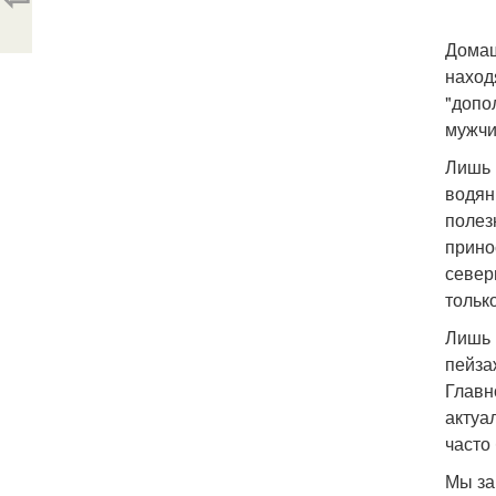
Домаш
наход
"допо
мужчи
Лишь 
водян
полез
прино
север
тольк
Лишь 
пейза
Главн
актуа
часто
Мы за