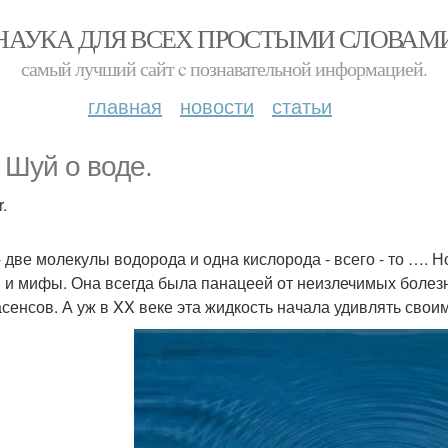
НАУКА ДЛЯ ВСЕХ ПРОСТЫМИ СЛОВАМ
самый лучший сайт c познавательной информацией.
главная
новости
статьи
 Шуй о воде.
.
- две молекулы водорода и одна кислорода - всего - то …. 
и и мифы. Она всегда была панацеей от неизлечимых болезн
асенсов. А уж в XX веке эта жидкость начала удивлять сво