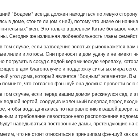
ний "Водоем" всегда должен находиться по левую сторону о
ясь в доме, стоите лицом к ней), потому что иначе он начина
лнительных" жен. Это только в древнем Китае большое чис
ны. Сегодня же излишняя любвеобильность главы семейст
в том случае, если разведение золотых рыбок кажется ва
ые лилии и лотосы. Они приносят в дом удачу и не имеют н
но погрузить в сосуд с водой керамическую черепаху, кото
сящее в дом благополучие и поддержку сильных мира сего.
ный угол дома, который является "Водным" элементом. Вы 
о помните, что согласно фэн-шуй она должна провести всю 
в том случае, если перед вашим домом раскинулся сад, и э
ж водной чертой, соорудив маленький водопад перед входно
ое, чтобы вода двигалась по направлению к вашей двери, а н
льным и требование левостороннего расположения водоема 
 будут наведываться посторонние дамы, претендующие на с
метим, что не стоит относиться к принципам фэн-шуй как к 