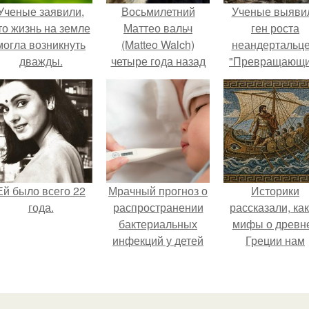
Ученые заявили,
Восьмилетний
Ученые выяви
то жизнь на земле
Маттео вальч
ген роста
могла возникнуть
(Matteo Walch)
неандертальце
дважды.
четыре года назад
"Превращающи
обнаружил
человека в кач
альпийских сурков
и начал наблюдать
за ними.
Ей было всего 22
Мрачный прогноз о
Историки
года.
распространении
рассказали, ка
бактериальных
мифы о древн
инфекций у детей
Греции нам
вышел.
навязало кино