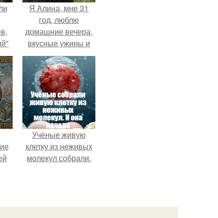
ли
Я Алина, мне 31
год, люблю
в,
домашние вечера,
й"
вкусные ужины и
ка.
прогулки после
дождя.
Учёные живую
кие
клетку из неживых
ей
молекул собрали.
.