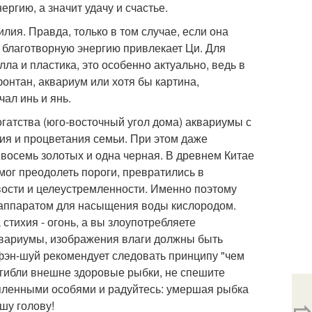
ергию, а значит удачу и счастье.
лия. Правда, только в том случае, если она
е благотворную энергию привлекает Ци. Для
лла и пластика, это особенно актуально, ведь в
онтан, аквариум или хотя бы картина,
ал инь и янь.
богатства (юго-восточный угол дома) аквариумы с
ия и процветания семьи. При этом даже
 восемь золотых и одна черная. В древнем Китае
смог преодолеть пороги, превратились в
вости и целеустремленности. Именно поэтому
и аппаратом для насыщения воды кислородом.
 стихия - огонь, а вы злоупотребляете
квариумы, изображения влаги должны быть
эн-шуй рекомендует следовать принципу "чем
погибли внешне здоровые рыбки, не спешите
упленными особями и радуйтесь: умершая рыбка
⇨
шу голову!