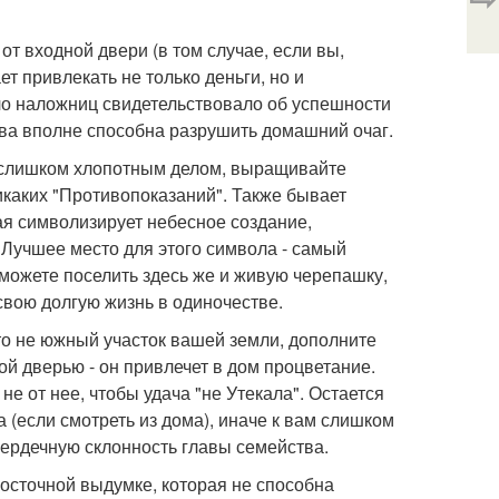
т входной двери (в том случае, если вы,
ет привлекать не только деньги, но и
ло наложниц свидетельствовало об успешности
ва вполне способна разрушить домашний очаг.
м слишком хлопотным делом, выращивайте
икаких "Противопоказаний". Также бывает
рая символизирует небесное создание,
 Лучшее место для этого символа - самый
можете поселить здесь же и живую черепашку,
свою долгую жизнь в одиночестве.
то не южный участок вашей земли, дополните
й дверью - он привлечет в дом процветание.
е от нее, чтобы удача "не Утекала". Остается
(если смотреть из дома), иначе к вам слишком
ердечную склонность главы семейства.
восточной выдумке, которая не способна