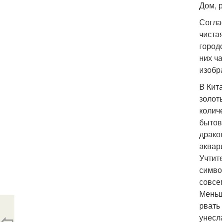
Дом, р
Согла
чиста
город
них ч
изобр
В Кит
золот
колич
бытов
драко
аквар
Учтит
симво
совсе
Меньш
рвать
⇦
унесл