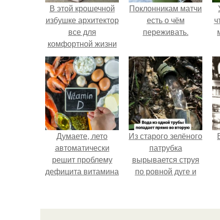
В этой крошечной
Поклонникам матчи
избушке архитектор
есть о чём
ч
все для
переживать.
комфортной жизни
создал.
Думаете, лето
Из старого зелёного
автоматически
патрубка
решит проблему
вырывается струя
дефицита витамина
по ровной дуге и
D?
точно попадает в
отверстие нижней
трубы.