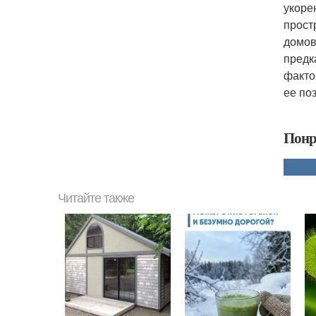
укоре
прост
домов
предк
факто
ее по
Понр
Читайте также