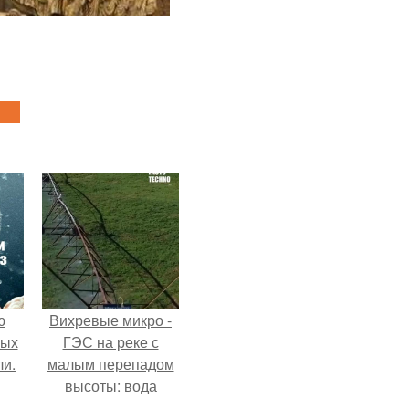
ю
Вихревые микро -
вых
ГЭС на реке с
ли.
малым перепадом
высоты: вода
закручивается в