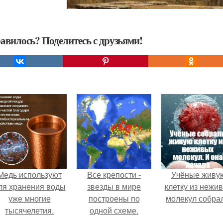
авилось? Поделитесь с друзьями!
Медь используют
Все крепости -
Учёные живу
ля хранения воды
звезды в мире
клетку из нежи
уже многие
построены по
молекул собра
тысячелетия.
одной схеме.