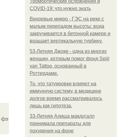
Тромботические осложнения и
COVID-19: что нужно знать
Вихревые микро - ГЭС на реке с
малым перепадом высоты: вода
закручивается в бетонной камере и
вращает вертикальную турбину.
53-Летняя Джоке - одна из многих
женщин, которым помог фонд Spijt
van Tattoo, основанный в
Роттердаме.
То, что татуировки влияют на
иммунную систему, в медицине
долгое время рассматривалось
лишь как гипотеза.
⇦
33-Летняя Алиша макдугалл
принимала препараты для
похудения на фоне