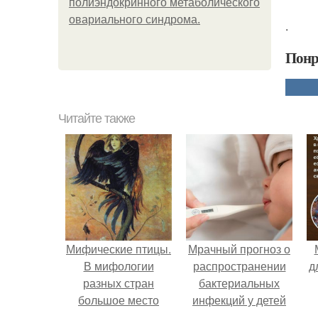
полиэндокринного метаболического
овариального синдрома.
.
Понр
Читайте также
Мифические птицы.
Мрачный прогноз о
В мифологии
распространении
д
разных стран
бактериальных
большое место
инфекций у детей
занимают образы
вышел.