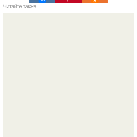
Читайте также
Онгон. Вхождение в ОНГОН. В бурятском шаманизме
термин онгон означает "Божество, дух".
Я Алина, мне 31 год, люблю домашние вечера, вкусные
ужины и прогулки после дождя.