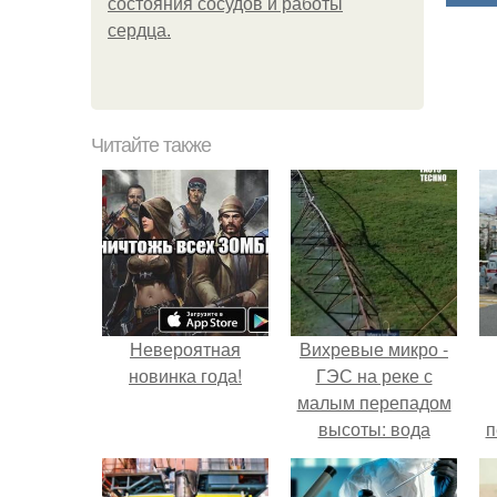
состояния сосудов и работы
сердца.
Читайте также
Невероятная
Вихревые микро -
новинка года!
ГЭС на реке с
малым перепадом
высоты: вода
п
закручивается в
бетонной камере и