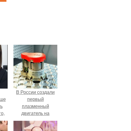
В России создали
ьше
первый
ть
плазменный
го,
двигатель на
али
криптоне.
стом