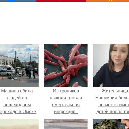
Машина сбила
Из тропиков
Жительница
людей на
выходит новая
Башкирии бол
пешеходном
смертельная
не может име
ереходе в Омске,
инфекция -
детей после то
пострадали 8
мелиоидоз.
как медики сдел
человек.
ей аборт на ше