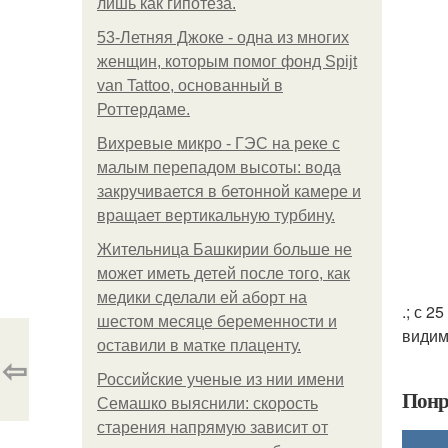
лишь как гипотеза.
53-Летняя Джоке - одна из многих
женщин, которым помог фонд Spijt
van Tattoo, основанный в
Роттердаме.
Вихревые микро - ГЭС на реке с
малым перепадом высоты: вода
закручивается в бетонной камере и
вращает вертикальную турбину.
Жительница Башкирии больше не
может иметь детей после того, как
медики сделали ей аборт на
.; с 
шестом месяце беременности и
видим
оставили в матке плаценту.
⇦
Российские ученые из нии имени
Понр
Семашко выяснили: скорость
старения напрямую зависит от