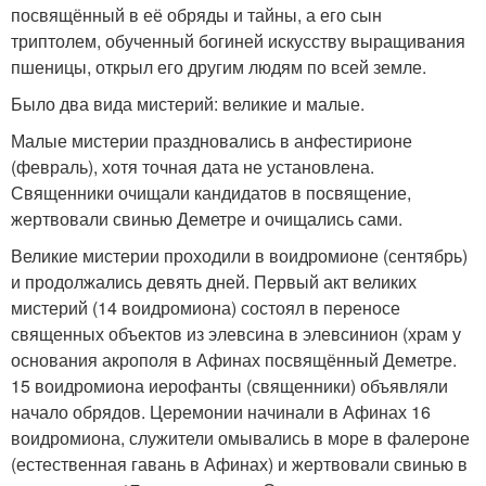
посвящённый в её обряды и тайны, а его сын
триптолем, обученный богиней искусству выращивания
пшеницы, открыл его другим людям по всей земле.
Было два вида мистерий: великие и малые.
Малые мистерии праздновались в анфестирионе
(февраль), хотя точная дата не установлена.
Священники очищали кандидатов в посвящение,
жертвовали свинью Деметре и очищались сами.
Великие мистерии проходили в воидромионе (сентябрь)
и продолжались девять дней. Первый акт великих
мистерий (14 воидромиона) состоял в переносе
священных объектов из элевсина в элевсинион (храм у
основания акрополя в Афинах посвящённый Деметре.
15 воидромиона иерофанты (священники) объявляли
начало обрядов. Церемонии начинали в Афинах 16
воидромиона, служители омывались в море в фалероне
(естественная гавань в Афинах) и жертвовали свинью в