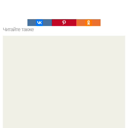
Читайте также
Представьте, что вы инопланетянин с марса и посетили
землю в 1500 г. какую из великих цивилизаций того
времени вы бы предпочли?