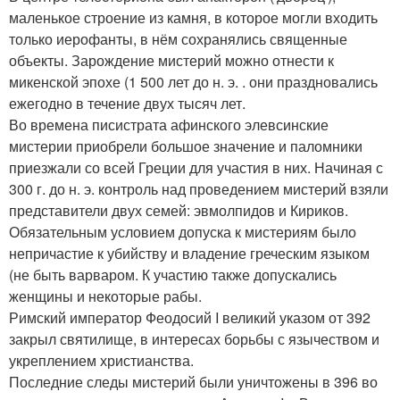
маленькое строение из камня, в которое могли входить
только иерофанты, в нём сохранялись священные
объекты. Зарождение мистерий можно отнести к
микенской эпохе (1 500 лет до н. э. . они праздновались
ежегодно в течение двух тысяч лет.
Во времена писистрата афинского элевсинские
мистерии приобрели большое значение и паломники
приезжали со всей Греции для участия в них. Начиная с
300 г. до н. э. контроль над проведением мистерий взяли
представители двух семей: эвмолпидов и Кириков.
Обязательным условием допуска к мистериям было
непричастие к убийству и владение греческим языком
(не быть варваром. К участию также допускались
женщины и некоторые рабы.
Римский император Феодосий I великий указом от 392
закрыл святилище, в интересах борьбы с язычеством и
укреплением христианства.
Последние следы мистерий были уничтожены в 396 во