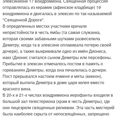
элевсинионе 17 воидромиона. Священная процессия
отправлялась из керамик (афинское кладбище) 19
воидримиона и двигалась в элевсин по так называемой
"Священной Дороге".
В определенных местах участники кричали
непристойности в честь ямбы (та самая служанка,
которая своими забавными шутками развеселила
Деметру, когда та в элевсине оплакивала потерю своей
дочери), а также выкрикивали одно из имён Диониса,
иакх (Дионис считался сыном Деметры или персефоны.
Прибытие в элевсин отмечалось постом в память о
гореваниях Деметры, когда она печалилась о дочери.
Пост прерывался настоем ячменя и мяты (кикеон),
который выпила Деметра в доме царя келея вместо
красного вина.
В 20-х и 21-х числах воидримиона иерофанты входили в
большой зал телестериона (храм в честь Деметры), где
они лицезрели священные реликвии. Эта часть мистерий
была наиболее скрыта от непосвящённых, запрещено