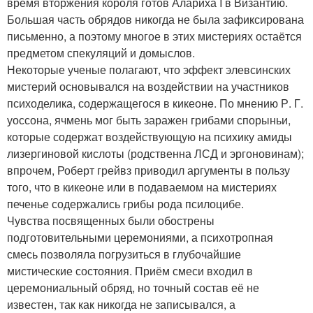
время вторжения короля готов Алариха I в Византию.
Большая часть обрядов никогда не была зафиксирована
письменно, а поэтому многое в этих мистериях остаётся
предметом спекуляций и домыслов.
Некоторые ученые полагают, что эффект элевсинских
мистерий основывался на воздействии на участников
психоделика, содержащегося в кикеонe. По мнению Р. Г.
уоссона, ячмень мог быть заражен грибами спорыньи,
которые содержат воздействующую на психику амиды
лизергиновой кислоты (родственна ЛСД и эргоновинам);
впрочем, Роберт грейвз приводил аргументы в пользу
того, что в кикеоне или в подаваемом на мистериях
печенье содержались грибы рода псилоцибе.
Чувства посвященных были обострены
подготовительными церемониями, а психотропная
смесь позволяла погрузиться в глубочайшие
мистические состояния. Приём смеси входил в
церемониальный обряд, но точный состав её не
известен, так как никогда не записывался, а