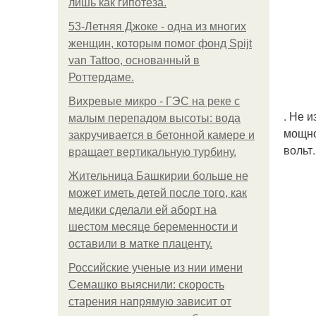
лишь как гипотеза.
53-Летняя Джоке - одна из многих
женщин, которым помог фонд Spijt
van Tattoo, основанный в
Роттердаме.
Вихревые микро - ГЭС на реке с
. Не 
малым перепадом высоты: вода
мощно
закручивается в бетонной камере и
вольт.
вращает вертикальную турбину.
Жительница Башкирии больше не
может иметь детей после того, как
медики сделали ей аборт на
шестом месяце беременности и
оставили в матке плаценту.
Российские ученые из нии имени
Семашко выяснили: скорость
старения напрямую зависит от