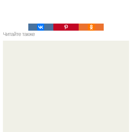
Читайте также
Занимательный отрывок из книги Ричарда докинза
"Эгоистичный ген":