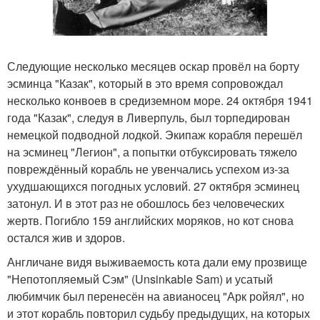
Следующие несколько месяцев оскар провёл на борту
эсминца "Казак", который в это время сопровождал
несколько конвоев в средиземном море. 24 октября 1941
года "Казак", следуя в Ливерпуль, был торпедирован
немецкой подводной лодкой. Экипаж корабля перешёл
на эсминец "Легион", а попытки отбуксировать тяжело
повреждённый корабль не увенчались успехом из-за
ухудшающихся погодных условий. 27 октября эсминец
затонул. И в этот раз не обошлось без человеческих
жертв. Погибло 159 английских моряков, но кот снова
остался жив и здоров.
Англичане видя выживаемость кота дали ему прозвище
"Непотопляемый Сэм" (Unsinkable Sam) и усатый
любимчик был перенесён на авианосец "Арк ройял", но
и этот корабль повторил судьбу предыдущих, на которых