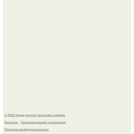
В Пскове археологи 800-летнее височное кольцо с
Балкан нашли.
Эти занятия старение мозга замедлили.
© 2026 Наука для всех простыми словами
Контакты
Пользовательское соглашение
Политика конфидециальности