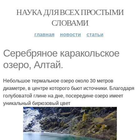
НАУКА ДЛЯ ВСЕХ ПРОСТЫМИ
СЛОВАМИ
главная
новости
статьи
Серебряное каракольское
озеро, Алтай.
Небольшое термальное озеро около 30 метров
диаметре, в центре которого бьют источники. Благодаря
голубоватой глине на дне, посередине озеро имеет
уникальный бирюзовый цвет