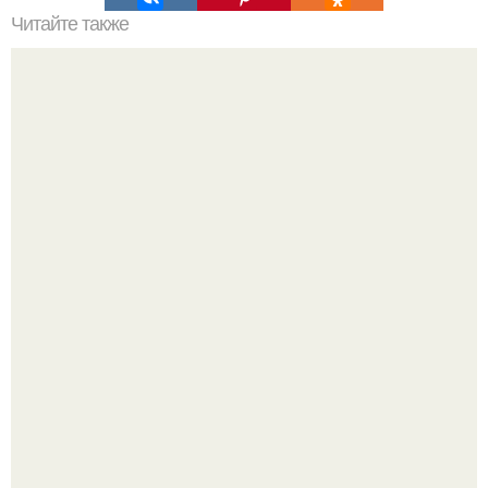
Читайте также
Это невероятное фото было сделано в чернобыле 24
апреля 1997 года.
Mуж жену в Москве из-за ревности зарезал.