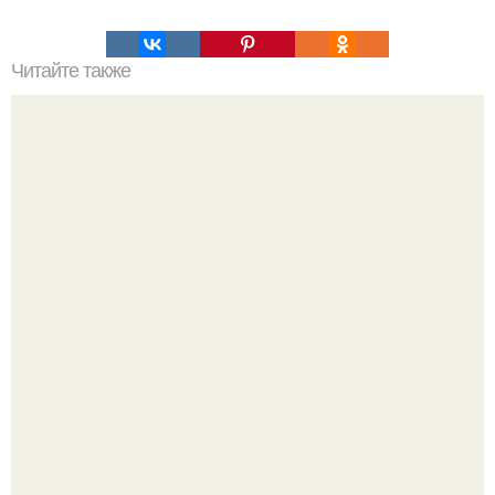
Читайте также
Зверства ЧЕЧЕНЦЕВ. Зверства чеченских боевиков во
время первой чеченской.