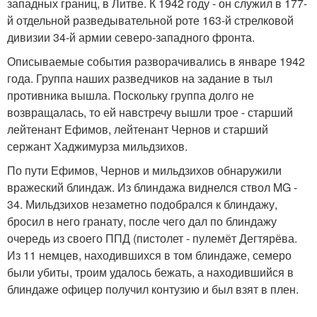
западных границ, в Литве. К 1942 году - он служил в 177-
й отдельной разведывательной роте 163-й стрелковой
дивизии 34-й армии северо-западного фронта.
Описываемые события разворачивались в январе 1942
года. Группа наших разведчиков на задание в тыл
противника вышла. Поскольку группа долго не
возвращалась, то ей навстречу вышли трое - старший
лейтенант Ефимов, лейтенант Чернов и старший
сержант Хаджимурза мильдзихов.
По пути Ефимов, Чернов и мильдзихов обнаружили
вражеский блиндаж. Из блиндажа виднелся ствол MG -
34. Мильдзихов незаметно подобрался к блиндажу,
бросил в него гранату, после чего дал по блиндажу
очередь из своего ППД (пистолет - пулемёт Дегтярёва.
Из 11 немцев, находившихся в том блиндаже, семеро
были убиты, троим удалось бежать, а находившийся в
блиндаже офицер получил контузию и был взят в плен.