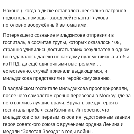
Наконец, когда в диске оставалось несколько патронов,
подоспела помощь - взвод лейтенанта Глухова,
поголовно вооружённый автоматами.
Потерявшего сознание мильдзихова отправили в
госпиталь, а сосчитав трупы, которых оказалось 108,
страшно удивились достигать таких результатов в одном
бою удавалось далеко не каждому пулемётчику, а чтобы
из ППД, да ещё одиночными выстрелами …
естественно, случай признали выдающимся, и
мильдзихова представили к геройскому званию.
В валдайском госпитале мильдзихова прооперировали,
после чего самолётом срочно перевезли в Москву, где за
него взялись лучшие врачи. Вручать звезду героя в
госпиталь прибыл сам Калинин. Интересно, что
мильдзихов стал первым из осетин, удостоенным звания
героя советского союза с вручением ордена Ленина и
медали "Золотая Звезда" в годы войны.