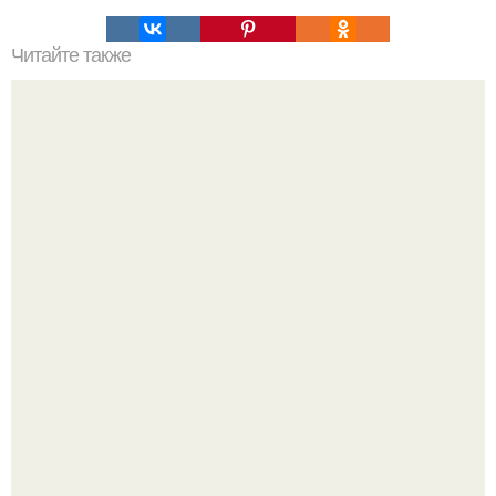
Читайте также
В России открыли лабораторию по клонированию
вымерших животных.