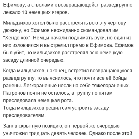
Ефимову, а стволами к возвращающейся разведгруппе
лежало 13 немецких ягеров.
Мильдзихов хотел было расстрелять всю эту чёртову
дюжину, но Ефимов неожиданно скомандовал им
"Хенде хох". Немцы начали поднимать руки, но один из
них изловчился и выстрелил прямо в Ефимова. Ефимов
был убит, но мильдзихов расстрелял всю немецкую
засаду длинной очередью.
Когда мильдзихов, наконец, встретил возвращающуюся
разведгруппу, то выяснилось, что почти все её бойцы
ранены. Легкораненые несли на себе тяжелораненых.
Патронов почти не осталось, а группу по пятам
преследовала немецкая рота.
Тогда мильдзихов решил сам устроить засаду
преследователям.
Заняв скрытную позицию, он первой же очередью
уничтожил тридцать девять человек. Однако после этой