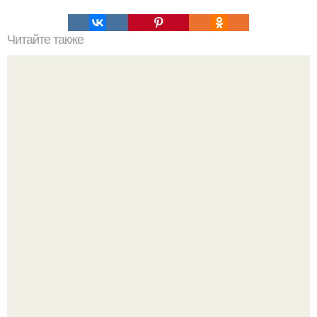
Читайте также
Принцип парето. 20% продуктов, употребляемых в пищу,
образуют 80% жиров.