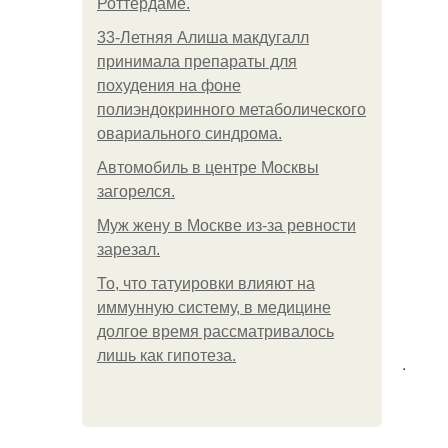
Роттердаме.
33-Летняя Алиша макдугалл
принимала препараты для
похудения на фоне
полиэндокринного метаболического
овариального синдрома.
Автомобиль в центре Москвы
загорелся.
Mуж жену в Москве из-за ревности
зарезал.
То, что татуировки влияют на
иммунную систему, в медицине
долгое время рассматривалось
лишь как гипотеза.
.