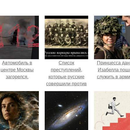
Автомобиль в
Список
Принцесса дан
центре Москвы
преступлений,
Изабелла пош
загорелся.
которые русские
служить в арм
совершили против
цивилизованного
мира.