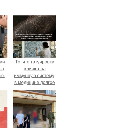
ии
То, что татуировки
ла
влияют на
ию.
иммунную систему,
в медицине долгое
время
рассматривалось
лишь как гипотеза.