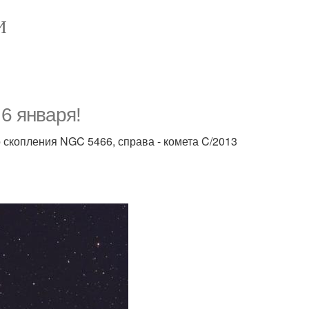
И
6 января!
 скопления NGC 5466, справа - комета C/2013