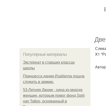
Две
Слева
X1 "Pa
Популярные материалы
Экстернат в старших классах
Автор
школы
Принцесса дании Изабелла пошла
служить в армию.
53-Летняя Джоке - одна из многих
женщин, которым помог фонд Spijt
van Tattoo, основанный в