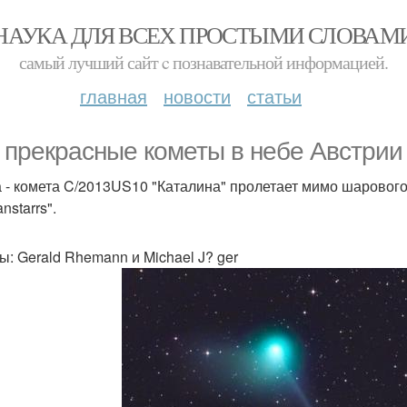
НАУКА ДЛЯ ВСЕХ ПРОСТЫМИ СЛОВАМ
самый лучший сайт c познавательной информацией.
главная
новости
статьи
 прекрасные кометы в небе Австрии 
 - комета C/2013US10 "Каталина" пролетает мимо шарового
nstarrs".
ы: Gerald Rhemann и Michael J? ger