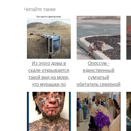
Читайте также
Из этого дома в
Опоссум -
скале открывается
единственный
такой вид на море,
сумчатый
что мурашки по
обитатель северной
спине бегут (Re.
америки.