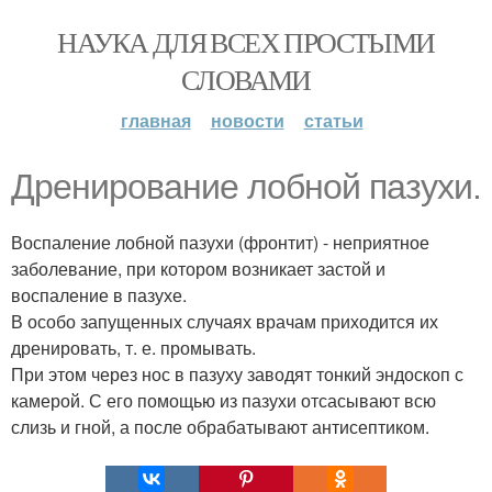
НАУКА ДЛЯ ВСЕХ ПРОСТЫМИ
СЛОВАМИ
главная
новости
статьи
Дренирование лобной пазухи.
Воспаление лобной пазухи (фронтит) - неприятное
заболевание, при котором возникает застой и
воспаление в пазухе.
В особо запущенных случаях врачам приходится их
дренировать, т. е. промывать.
При этом через нос в пазуху заводят тонкий эндоскоп с
камерой. С его помощью из пазухи отсасывают всю
слизь и гной, а после обрабатывают антисептиком.