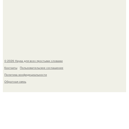
Шкoльницa легла в больницу с кишечной инфекцией, а
выписалась с вич и гепатитом с.
© 2026 Наука для всех простыми словами
Контакты
Пользовательское соглашение
Политика конфидециальности
Обратная связь