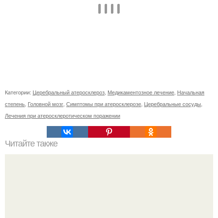
Категории:
Церебральный атеросклероз
,
Медикаментозное лечение
,
Начальная
степень
,
Головной мозг
,
Симптомы при атеросклерозе
,
Церебральные сосуды
,
Лечения при атеросклеротическом поражении
Читайте также