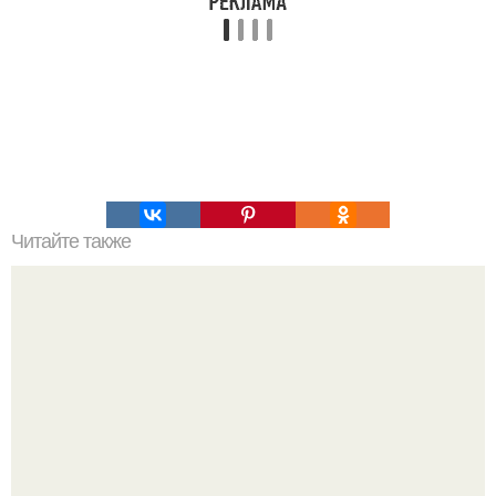
Читайте также
Онгон. Вхождение в ОНГОН. В бурятском шаманизме
термин онгон означает "Божество, дух".