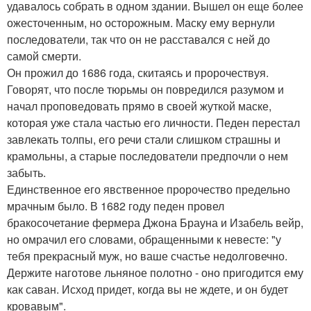
удавалось собрать в одном здании. Вышел он еще более
ожесточенным, но осторожным. Маску ему вернули
последователи, так что он не расставался с ней до
самой смерти.
Он прожил до 1686 года, скитаясь и пророчествуя.
Говорят, что после тюрьмы он повредился разумом и
начал проповедовать прямо в своей жуткой маске,
которая уже стала частью его личности. Педен перестал
завлекать толпы, его речи стали слишком страшны и
крамольны, а старые последователи предпочли о нем
забыть.
Единственное его явственное пророчество предельно
мрачным было. В 1682 году педен провел
бракосочетание фермера Джона Брауна и Изабель вейр,
но омрачил его словами, обращенными к невесте: "у
тебя прекрасный муж, но ваше счастье недолговечно.
Держите наготове льняное полотно - оно пригодится ему
как саван. Исход придет, когда вы не ждете, и он будет
кровавым".