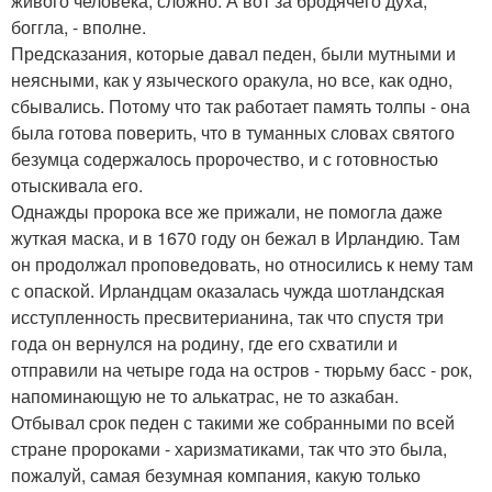
живого человека, сложно. А вот за бродячего духа,
боггла, - вполне.
Предсказания, которые давал педен, были мутными и
неясными, как у языческого оракула, но все, как одно,
сбывались. Потому что так работает память толпы - она
была готова поверить, что в туманных словах святого
безумца содержалось пророчество, и с готовностью
отыскивала его.
Однажды пророка все же прижали, не помогла даже
жуткая маска, и в 1670 году он бежал в Ирландию. Там
он продолжал проповедовать, но относились к нему там
с опаской. Ирландцам оказалась чужда шотландская
исступленность пресвитерианина, так что спустя три
года он вернулся на родину, где его схватили и
отправили на четыре года на остров - тюрьму басс - рок,
напоминающую не то алькатрас, не то азкабан.
Отбывал срок педен с такими же собранными по всей
стране пророками - харизматиками, так что это была,
пожалуй, самая безумная компания, какую только