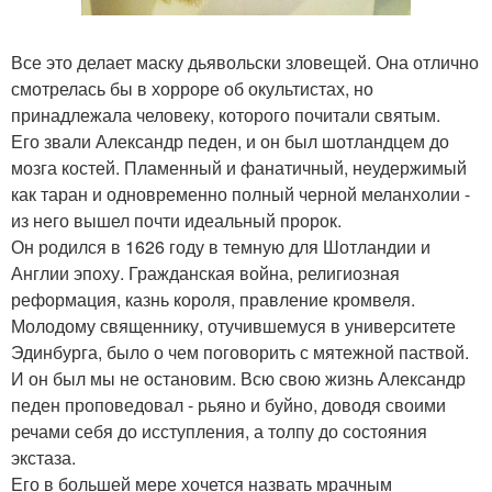
Все это делает маску дьявольски зловещей. Она отлично
смотрелась бы в хорроре об окультистах, но
принадлежала человеку, которого почитали святым.
Его звали Александр педен, и он был шотландцем до
мозга костей. Пламенный и фанатичный, неудержимый
как таран и одновременно полный черной меланхолии -
из него вышел почти идеальный пророк.
Он родился в 1626 году в темную для Шотландии и
Англии эпоху. Гражданская война, религиозная
реформация, казнь короля, правление кромвеля.
Молодому священнику, отучившемуся в университете
Эдинбурга, было о чем поговорить с мятежной паствой.
И он был мы не остановим. Всю свою жизнь Александр
педен проповедовал - рьяно и буйно, доводя своими
речами себя до исступления, а толпу до состояния
экстаза.
Его в большей мере хочется назвать мрачным