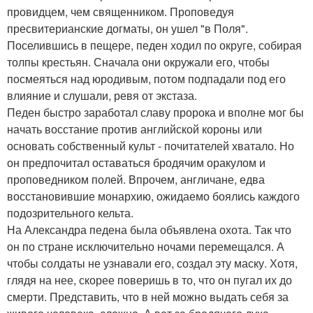
провидцем, чем священником. Проповедуя
пресвитерианские догматы, он ушел "в Поля".
Поселившись в пещере, педен ходил по округе, собирая
толпы крестьян. Сначала они окружали его, чтобы
посмеяться над юродивым, потом подпадали под его
влияние и слушали, ревя от экстаза.
Педен быстро заработал славу пророка и вполне мог бы
начать восстание против английской короны или
основать собственный культ - почитателей хватало. Но
он предпочитал оставаться бродячим оракулом и
проповедником полей. Впрочем, англичане, едва
восстановившие монархию, ожидаемо боялись каждого
подозрительного кельта.
На Александра педена была объявлена охота. Так что
он по стране исключительно ночами перемещался. А
чтобы солдаты не узнавали его, создал эту маску. Хотя,
глядя на нее, скорее поверишь в то, что он пугал их до
смерти. Представить, что в ней можно выдать себя за