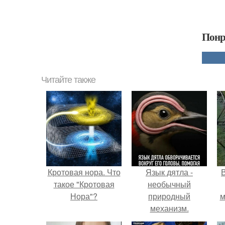
Понр
Читайте также
Кротовая нора. Что
Язык дятла -
такое "Кротовая
необычный
Нора"?
природный
м
механизм.