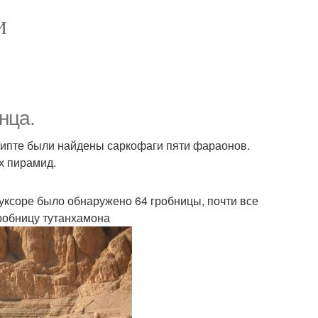
И
нца.
Египте были найдены саркофаги пяти фараонов.
х пирамид.
уксоре было обнаружено 64 гробницы, почти все
гробницу тутанхамона