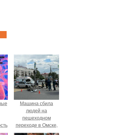
ные
Машина сбила
людей на
пешеходном
сть
переходе в Омске,
мую
пострадали 8