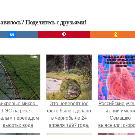
авилось? Поделитесь с друзьями!
Вихревые микро -
Это невероятное
Российские уче
ГЭС на реке с
фото было сделано
из нии имени
алым перепадом
в чернобыле 24
Семашко
высоты: вода
апреля 1997 года.
выяснили: скоро
закручивается в
старения напря