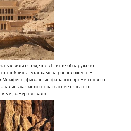
та заявили о том, что в Египте обнаружено
х от гробницы тутанхамона расположено. В
ь в Мемфисе, фиванские фараоны времен нового
тарались как можно тщательнее скрыть от
мнями, замуровывали.