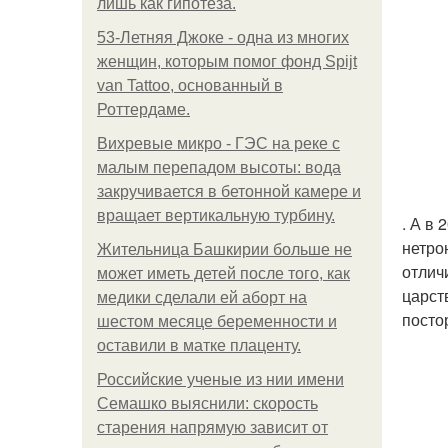
лишь как гипотеза.
53-Летняя Джоке - одна из многих
женщин, которым помог фонд Spijt
van Tattoo, основанный в
Роттердаме.
Вихревые микро - ГЭС на реке с
малым перепадом высоты: вода
закручивается в бетонной камере и
вращает вертикальную турбину.
. А в
нетро
Жительница Башкирии больше не
отлич
может иметь детей после того, как
царст
медики сделали ей аборт на
посто
шестом месяце беременности и
оставили в матке плаценту.
Российские ученые из нии имени
Семашко выяснили: скорость
старения напрямую зависит от