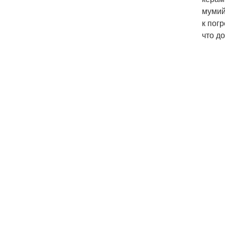
мумий
к пог
что д