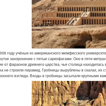
 2006 году учёные из американского мемфисского университе
нутое захоронение с пятью саркофагами. Оно в пяти метра
ие от фараонов древнего царства, чья столица находилас
ва не строили пирамид. Гробницы вырублены в скалах, их с
роннего взгляда. Входы в гробницы засыпали крупными ка