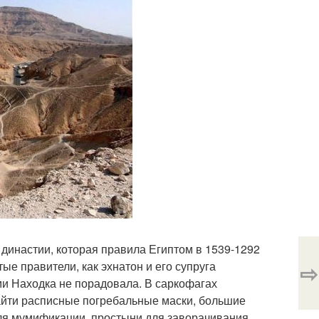
 династии, которая правила Египтом в 1539-1292
ые правители, как эхнатон и его супруга
⇨
и Находка не порадовала. В саркофагах
айти расписные погребальные маски, большие
ля мумификации, простыни для заворачивания