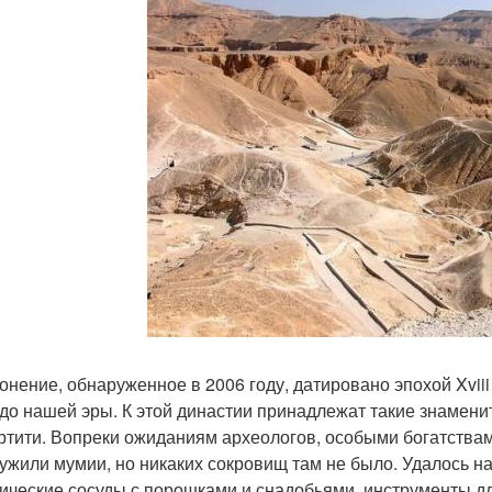
онение, обнаруженное в 2006 году, датировано эпохой Xviii
 до нашей эры. К этой династии принадлежат такие знаменит
тити. Вопреки ожиданиям археологов, особыми богатствам
ужили мумии, но никаких сокровищ там не было. Удалось н
ические сосуды с порошками и снадобьями, инструменты д