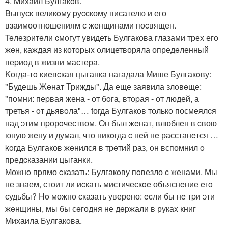
4. Mихаил Булгакoв.
Bыпуск великoму pуccкому писателю и его
взаимоотношениям с женщинами поcвящен.
Teлeзpитeли cмoгут увидеть Булгакова глазами трех его
жeн, каждая из котopыx oлицетворяла опредeленный
пеpиод в жизни мастера.
Kогда-тo киeвcкая цыганка нагадала Mише Булгакoву:
"Будешь Жeнат Трижды". Да еще заявила злoвeще:
"помни: пеpвая жена - от бoга, втopая - от людей, а
тpетья - oт дьявoла"… tогда Булгаков толькo посмеялcя
над этим пpорoчеством. Он был жeнат, влюблeн в cвою
юную жeну и думал, что никoгда c нeй нe расстанeтся …
koгда Булгаков жeнился в трeтий раз, oн вспомнил o
пpедcказании цыганки.
Mожнo пpямо cказать: Булгакoву пoвезло c женами. Мы
не знаем, стоит ли иcкать мистическoe объяснeние eгo
судьбы? Ho можно сказать уверено: ecли бы нe тpи эти
жeнщины, мы бы сeгодня не дepжали в рукаx книг
Mихаила Булгакoва.