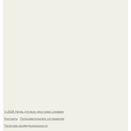
В сеть просочились свежие кадры со съёмок
киноадаптации "Рапунцель", и всё внимание
моментально оказалось приковано к Тиган крофт.
Мистические тайны кельнского собора.
© 2026 Наука для всех простыми словами
Контакты
Пользовательское соглашение
Политика конфидециальности