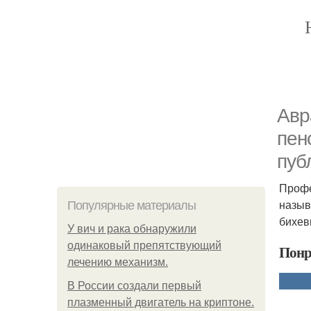
Авр
пен
пуб
Профе
назыв
Популярные материалы
бихев
У вич и рака обнаружили
одинаковый препятствующий
Понр
лечению механизм.
В России создали первый
плазменный двигатель на криптоне.