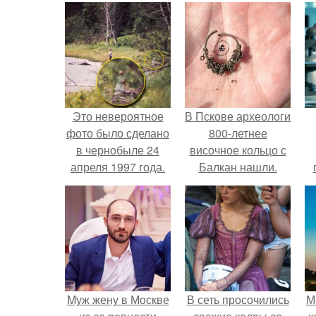
Это невероятное
В Пскове археологи
фото было сделано
800-летнее
в чернобыле 24
височное кольцо с
апреля 1997 года.
Балкан нашли.
л
Mуж жену в Москве
В сеть просочились
М