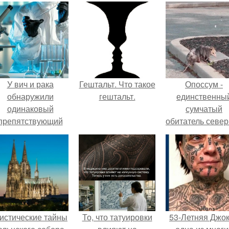
У вич и рака
Гештальт. Что такое
Опоссум -
обнаружили
гештальт.
единственны
одинаковый
сумчатый
препятствующий
обитатель севе
ечению механизм.
америки.
истические тайны
То, что татуировки
53-Летняя Джок