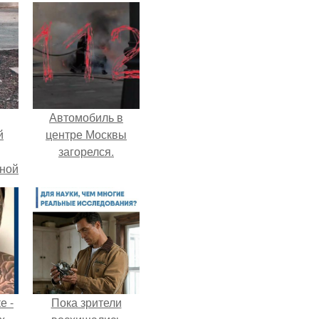
Автомобиль в
й
центре Москвы
загорелся.
рной
е -
Пока зрители