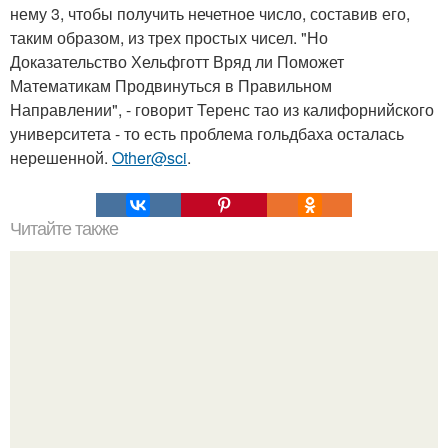
нему 3, чтобы получить нечетное число, составив его,
таким образом, из трех простых чисел. "Но
Доказательство Хельфготт Вряд ли Поможет
Математикам Продвинуться в Правильном
Направлении", - говорит Теренс тао из калифорнийского
университета - то есть проблема гольдбаха осталась
нерешенной.
Other@sci
.
Читайте также
Это невероятное фото было сделано в чернобыле 24
апреля 1997 года.