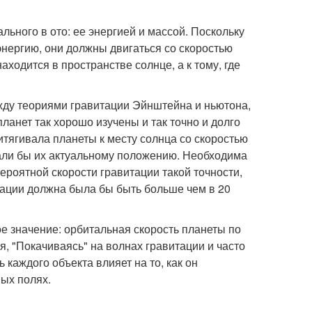
ального в ото: ее энергией и массой. Поскольку
нергию, они должны двигаться со скоростью
 находится в пространстве солнце, а к тому, где
ежду теориями гравитации Эйнштейна и ньютона,
анет так хорошо изучены и так точно и долго
ритягивала планеты к месту солнца со скоростью
вали бы их актуальному положению. Необходима
ероятной скорости гравитации такой точности,
тации должна была бы быть больше чем в 20
ое значение: орбитальная скорость планеты по
я, "Покачиваясь" на волнах гравитации и часто
 каждого объекта влияет на то, как он
ных полях.