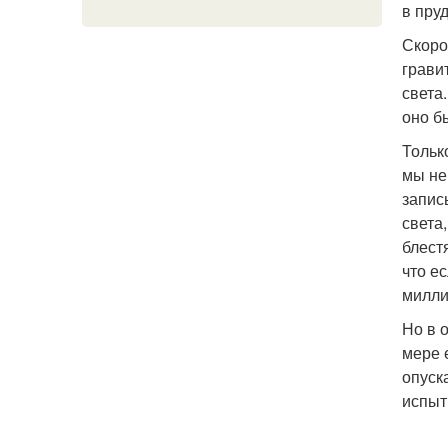
в пру
Скоро
грави
света.
оно б
Тольк
мы не
запис
света
блест
что е
милли
Но в 
мере 
опуск
испыт