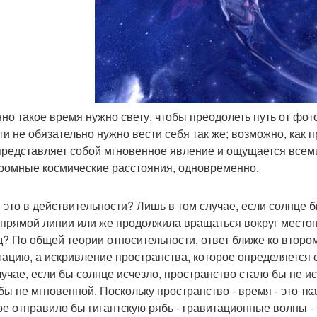
нно такое время нужно свету, чтобы преодолеть путь от фо
ти не обязательно нужно вести себя так же; возможно, как
представляет собой мгновенное явление и ощущается всеми
громные космические расстояния, одновременно.
и это в действительности? Лишь в том случае, если солнце 
 прямой линии или же продолжила вращаться вокруг местоп
д? По общей теории относительности, ответ ближе ко второ
тацию, а искривление пространства, которое определяется 
лучае, если бы солнце исчезло, пространство стало бы не 
бы не мгновенной. Поскольку пространство - время - это тк
ое отправило бы гигантскую рябь - гравитационные волны -