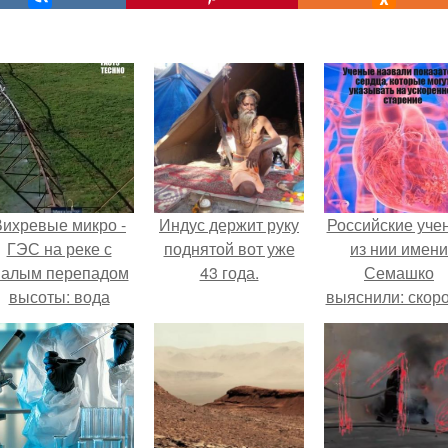
Вихревые микро -
Индус держит руку
Российские уче
ГЭС на реке с
поднятой вот уже
из нии имени
алым перепадом
43 года.
Семашко
высоты: вода
выяснили: скоро
закручивается в
старения напря
етонной камере и
зависит от
вращает
состояния сосу
вертикальную
и работы сердц
турбину.