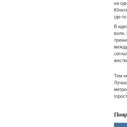
на од
Юпите
где-т
В иде
волн.
триан
между
сигна
жестк
Тем н
Лучши
метро
(прос
Понр