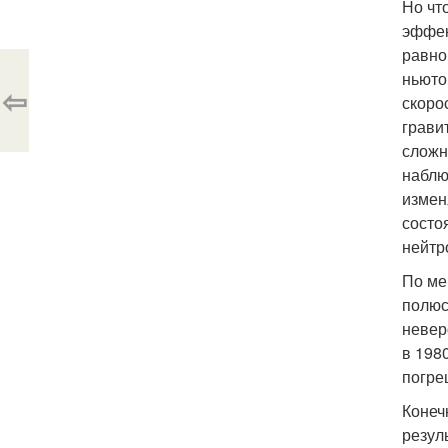
Но чт
эффек
равно
ньюто
⇦
скоро
грави
сложн
наблю
измен
состо
нейтр
По ме
полюс
невер
в 1980
погре
Конеч
резул