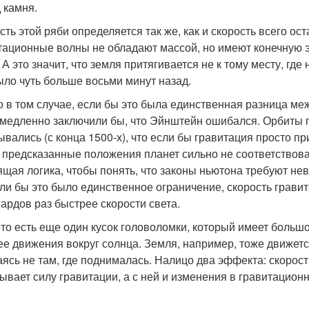
д камня.
сть этой ряби определяется так же, как и скорость всего ост
тационные волны не обладают массой, но имеют конечную э
 А это значит, что земля притягивается не к тому месту, где
ыло чуть больше восьми минут назад.
о в том случае, если бы это была единственная разница м
медленно заключили бы, что Эйнштейн ошибался. Орбиты пл
ывались (с конца 1500-х), что если бы гравитация просто п
, предсказанные положения планет сильно не соответство
ящая логика, чтобы понять, что законы ньютона требуют нев
сли бы это было единственное ограничение, скорость грави
ардов раз быстрее скорости света.
ото есть еще один кусок головоломки, который имеет больш
ее движения вокруг солнца. Земля, например, тоже движетс
аясь не там, где поднималась. Налицо два эффекта: скорость
ывает силу гравитации, а с ней и изменения в гравитацион