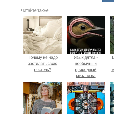
Читайте также
Почему не надо
Язык дятла -
застилать свою
необычный
постель?
природный
м
механизм.
б