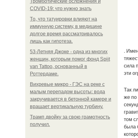
Тромботические осложнения и
COVID-19: что нужно знать
То, что татуировки влияют на
иммунную систему, в медицине
долгое время рассматривалось
лишь как гипотеза.
. Име
53-Летняя Джоке - одна из многих
тяжес
женщин, которым помог фонд Spijt
сила 
van Tattoo, основанный в
эти о
Роттердаме.
Вихревые микро - ГЭС на реке с
Так л
малым перепадом высоты: вода
же по
закручивается в бетонной камере и
секун
вращает вертикальную турбину.
грави
Трамп двойку за свою грамотность
том с
получил.
была 
котор