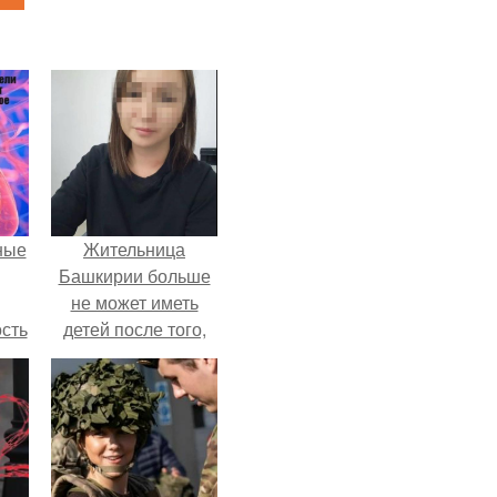
ные
Жительница
Башкирии больше
не может иметь
сть
детей после того,
мую
как медики сделали
ей аборт на шестом
дов
месяце
а.
беременности и
оставили в матке
плаценту.