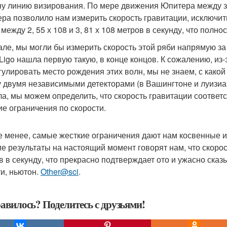
ну линию визирования. По мере движения Юпитера между з
ра позволило нам измерить скорость гравитации, исключить
о между 2, 55 х 108 и 3, 81 х 108 метров в секунду, что пол
але, мы могли бы измерить скорость этой ряби напрямую з
 Ligo нашла первую такую, в конце концов. К сожалению, и
гулировать место рождения этих волн, мы не знаем, с како
 двумя независимыми детекторами (в Вашингтоне и луизиа
ла, мы можем определить, что скорость гравитации соответс
ие ограничения по скорости.
е менее, самые жесткие ограничения дают нам косвенные и
е результаты на настоящий момент говорят нам, что скорость
в в секунду, что прекрасно подтверждает ото и ужасно ска
ти, ньютон.
Other@sci
.
авилось? Поделитесь с друзьями!