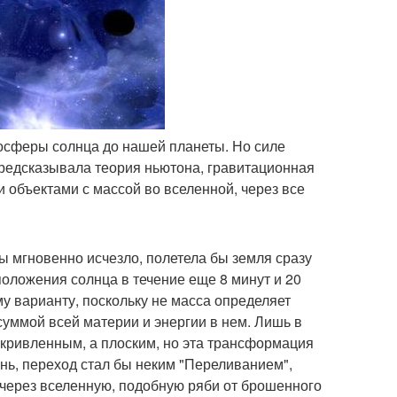
тосферы солнца до нашей планеты. Но силе
 предсказывала теория ньютона, гравитационная
 объектами с массой во вселенной, через все
бы мгновенно исчезло, полетела бы земля сразу
оложения солнца в течение еще 8 минут и 20
му варианту, поскольку не масса определяет
суммой всей материи и энергии в нем. Лишь в
искривленным, а плоским, но эта трансформация
ань, переход стал бы неким "Переливанием",
 через вселенную, подобную ряби от брошенного