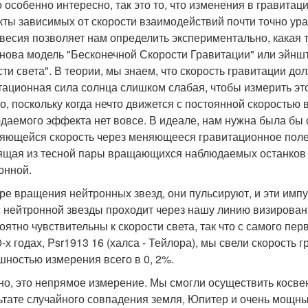
о особенно интересно, так это то, что изменения в гравита
ты зависимых от скорости взаимодействий почти точно ур
весия позволяет нам определить экспериментально, какая 
нова модель "Бесконечной Скорости Гравитации" или эйншт
сти света". В теории, мы знаем, что скорость гравитации до
тационная сила солнца слишком слабая, чтобы измерить это
о, поскольку когда нечто движется с постоянной скоростью
даемого эффекта нет вовсе. В идеале, нам нужна была бы 
яющейся скорость через меняющееся гравитационное поле.
ящая из тесной пары вращающихся наблюдаемых останков зв
онной.
ре вращения нейтронных звезд, они пульсируют, и эти импу
 нейтронной звезды проходит через нашу линию визирован
оятно чувствительны к скорости света, так что с самого п
-х годах, Psr1913 16 (халса - Тейлора), мы свели скорость 
шностью измерения всего в 0, 2%.
но, это непрямое измерение. Мы смогли осуществить косвенн
ьтате случайного совпадения земля, Юпитер и очень мощн