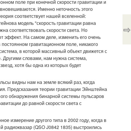
ционном поле при конечной скорости гравитации и
авновешиваются. Именно неточность этого
теория соответствует нашей вселенной:
ейнова модель "скорость гравитации равна
⇨
лжна соответствовать скорости света. Но
т эффект. На самом деле, изменить его очень
 в постоянном гравитационном поле, никакого
система, в которой массивный объект движется с
 Другими словами, нам нужна система,
езд, хотя бы одна из которых будет
льсы видны нам на земле всякий раз, когда
ия. Предсказания теории гравитации Эйнштейна
ервого обнаружения бинарной системы пульсаров
гравитации до равной скорости света с
ое измерение другого типа в 2002 году, когда в
ый радиоквазар (QSO J0842 1835) выстроились