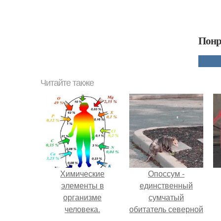
Понр
Читайте также
Химические
Опоссум -
элементы в
единственный
организме
сумчатый
человека.
обитатель северной
америки.