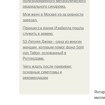
полиэндокринного метаболического
овариального синдрома.
Mуж жену в Москве из-за ревности
зарезал.
Принцесса дании Изабелла пошла
служить в армию.
53-Летняя Джоке - одна из многих
женщин, которым помог фонд Spijt
van Tattoo, основанный в
Роттердаме.
Чего ждать после прививки:
основные симптомы и
рекомендации
Янтар
милли