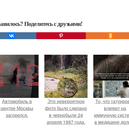
авилось? Поделитесь с друзьями!
Автомобиль в
Это невероятное
То, что татуиро
центре Москвы
фото было сделано
влияют на
загорелся.
в чернобыле 24
иммунную систе
апреля 1997 года.
в медицине дол
время