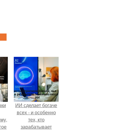
вки
ИИ сделает богаче
всех - и особенно
му,
тех, кто
гое
зарабатывает
меньше всего.