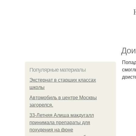
Дои
Попад
смогл
Популярные материалы
доист
Экстернат в старших классах
школы
Автомобиль в центре Москвы
загорелся.
33-Летняя Алиша макдугалл
принимала препараты для
похудения на фоне