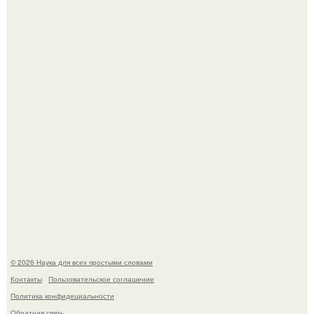
53-Летняя Джоке - одна из многих женщин, которым
помог фонд Spijt van Tattoo, основанный в Роттердаме.
Агент фбр украл $1 млн в крипте, запомнив сид - фразы
из дела, и советовался с Chatgpt, как их потратить.
© 2026 Наука для всех простыми словами
Контакты
Пользовательское соглашение
Политика конфидециальности
Обратная связь