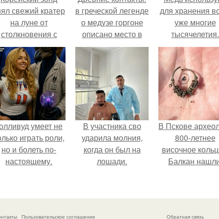
нял свежий кратер
в греческой легенде
для хранения в
на луне от
о медузе горгоне
уже многие
столкновения с
описано место в
тысячелетия.
бломком Falcon 9.
перу?
олливуд умеет не
В участника сво
В Пскове архео
олько играть роли,
ударила молния,
800-летнее
но и болеть по-
когда он был на
височное кольц
настоящему.
лошади.
Балкан нашли
онтакты
Пользовательское соглашение
Обратная связь