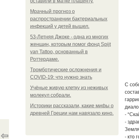
оставили в матке плаценту.
Мрачный прогноз о
распространении бактериальных
инфекций у детей вышел.
53-Летняя Джоке - одна из многих
женщин, которым помог фонд Spijt
van Tattoo, основанный в
Роттердаме.
Тромботические осложнения и
COVID-19: что нужно знать
С соб
Учёные живую клетку из неживых
соста
молекул собрали.
гарри
Историки рассказали, какие мифы о
диало
древней Греции нам навязало кино.
- "Ска
- здр
Земля
⇦
- кто 