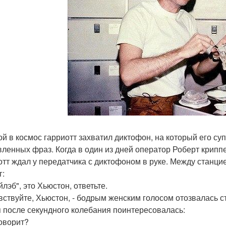
ой в космос гарриотт захватил диктофон, на который его су
вленных фраз. Когда в один из дней оператор Роберт крипп
отт ждал у передатчика с диктофоном в руке. Между станц
г:
йлэб", это Хьюстон, ответьте.
авствуйте, Хьюстон, - бодрым женским голосом отозвалась ст
 после секундного колебания поинтересовалась:
говорит?