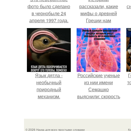
фото было сделано
рассказали, какие
с
в чернобыле 24
мифы о древней
апреля 1997 года.
Греции нам
навязало кино.
о
Язык дятла -
Российские ученые
Г
необычный
из нии имени
т
природный
Семашко
механизм.
выяснили: скорость
старения напрямую
зависит от
состояния сосудов
и работы сердца.
© 2026 Наука для всех простыми словами
К