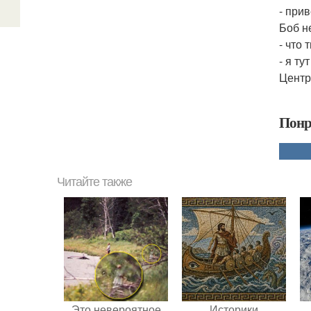
- прив
Боб н
- что
- я т
Центр
Понр
Читайте также
Это невероятное
Историки