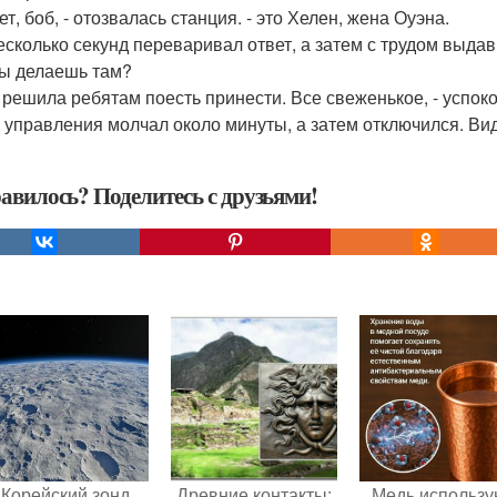
ет, боб, - отозвалась станция. - это Хелен, жена Оуэна.
есколько секунд переваривал ответ, а затем с трудом выдав
 ты делаешь там?
ут решила ребятам поесть принести. Все свеженькое, - успоко
 управления молчал около минуты, а затем отключился. Ви
авилось? Поделитесь с друзьями!
Корейский зонд
Древние контакты:
Медь использу