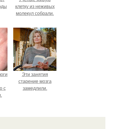
оды
клетку из неживых
молекул собрали.
логи
Эти занятия
старение мозга
о с
замедлили.
.