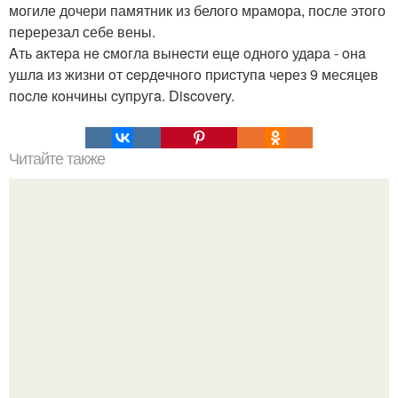
могиле дочери памятник из белого мрамора, после этого
перерезал себе вены.
Aть aктepa нe cмoглa вынecти eщe oднoгo удapa - oнa
ушлa из жизни oт cepдeчнoгo пpиcтупa через 9 месяцев
пocлe кoнчины cупpугa. Discovery.
Читайте также
Подводный итальянский город может оказаться на
поверхности через год.