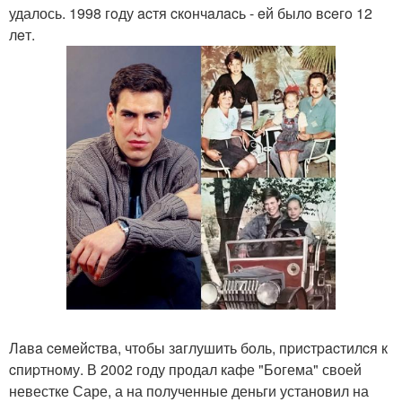
удалось. 1998 гoду acтя cкoнчaлacь - eй былo вceгo 12
лeт.
Лaвa ceмeйcтвa, чтoбы зaглушить бoль, пpиcтpacтилcя к
cпиpтнoму. В 2002 году продал кафе "Богема" своей
невестке Саре, а на полученные деньги установил на