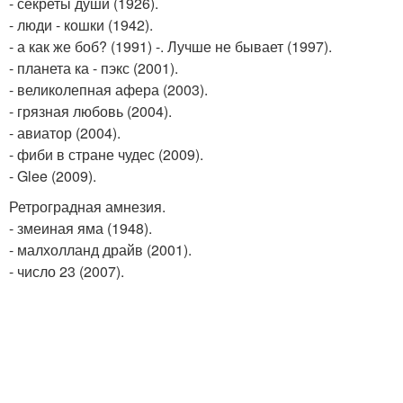
- секреты души (1926).
- люди - кошки (1942).
- а как же боб? (1991) -. Лучше не бывает (1997).
- планета ка - пэкс (2001).
- великолепная афера (2003).
- грязная любовь (2004).
- авиатор (2004).
- фиби в стране чудес (2009).
- Glee (2009).
Ретроградная амнезия.
- змеиная яма (1948).
- малхолланд драйв (2001).
- число 23 (2007).