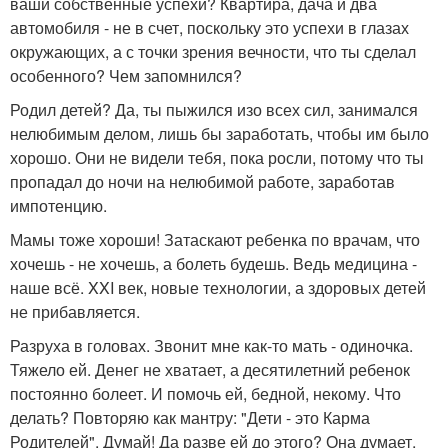
ваши собственные успехи? Квартира, дача и два
автомобиля - не в счет, поскольку это успехи в глазах
окружающих, а с точки зрения вечности, что ты сделал
особенного? Чем запомнился?
Родил детей? Да, ты пыжился изо всех сил, занимался
нелюбимым делом, лишь бы заработать, чтобы им было
хорошо. Они не видели тебя, пока росли, потому что ты
пропадал до ночи на нелюбимой работе, заработав
импотенцию.
Мамы тоже хороши! Затаскают ребенка по врачам, что
хочешь - не хочешь, а болеть будешь. Ведь медицина -
наше всё. XXI век, новые технологии, а здоровых детей
не прибавляется.
Разруха в головах. Звонит мне как-то мать - одиночка.
Тяжело ей. Денег не хватает, а десятилетний ребенок
постоянно болеет. И помочь ей, бедной, некому. Что
делать? Повторяю как мантру: "Дети - это Карма
Родителей". Думай! Да разве ей до этого? Она думает,