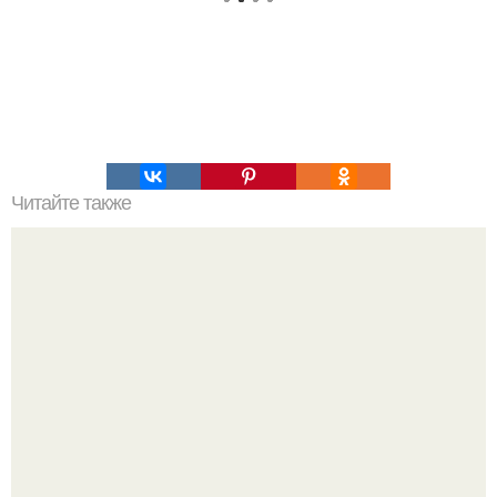
Читайте также
Что дала людям советская власть ссср?