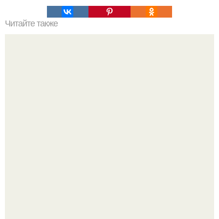
Читайте также
Вот такого размера был флаг Испании, который подняли
на корабле во время трафальгарского сражения в 1805
году.