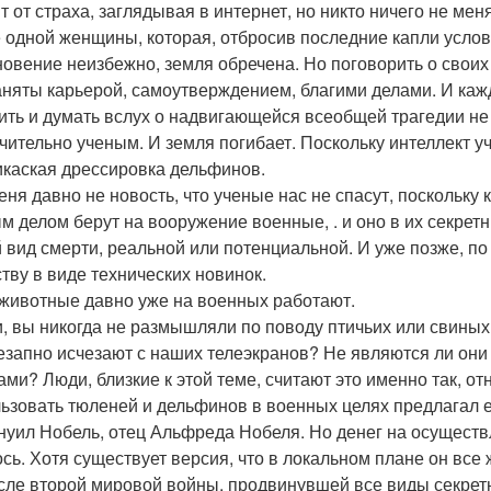
т от страха, заглядывая в интернет, но никто ничего не мен
 одной женщины, которая, отбросив последние капли условн
новение неизбежно, земля обречена. Но поговорить о своих 
аняты карьерой, самоутверждением, благими делами. И кажд
ить и думать вслух о надвигающейся всеобщей трагедии не
чительно ученым. И земля погибает. Поскольку интеллект уч
каская дрессировка дельфинов.
еня давно не новость, что ученые нас не спасут, поскольку
м делом берут на вооружение военные, . и оно в их секрет
 вид смерти, реальной или потенциальной. И уже позже, по
тву в виде технических новинок.
животные давно уже на военных работают.
и, вы никогда не размышляли по поводу птичьих или свиных
езапно исчезают с наших телеэкранов? Не являются ли он
ами? Люди, близкие к этой теме, считают это именно так, от
ьзовать тюленей и дельфинов в военных целях предлагал е
уил Нобель, отец Альфреда Нобеля. Но денег на осуществле
сь. Хотя существует версия, что в локальном плане он все
сле второй мировой войны, продвинувшей все виды секретн