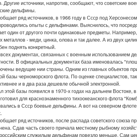
о. Другие источники, напротив, сообщают, что советские во
ские дельфины.
ообщает ряд источников, в 1966 году в Ссср под Херсонесо
 проводились опыты с дельфинами. Выяснилось, что посре
ает один от другого почти одинаковые предметы. Например,
х металлов - меди, цинка, олова и так далее. А из двух цил
бен поднять конкретный.
 всех документах, связанных с военным использованием де
тности. В официальных документах база именовалась "площа
ючены ведущие нии страны. Одним из главных объектов пр
ой базы черноморского флота. По оценке специалистов, так
тивнее и в два раза дешевле обычной электронной.
л этой базы появился в 1970-х годах на дальнем Востоке, в
 готовил для краснознаменного тихоокеанского флота "Ко
вались в Ссср боевые дельфины. А вот на северном флоте
.
ообщает ряд источников, после распада советского союза 
нена. Сдав часть своего причала местному рыбному хозяйс
 российским служилым дельфинам повезло меньше. Сам цент