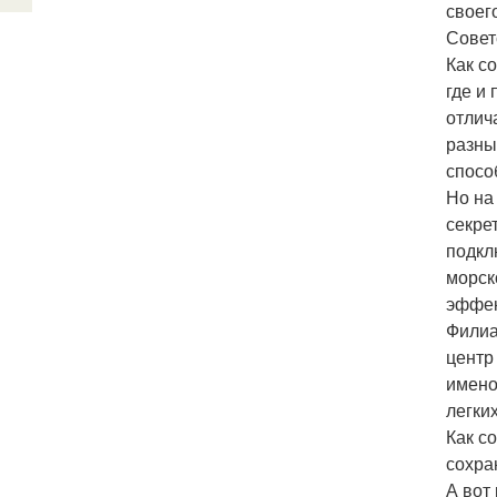
своег
Совет
Как с
где и
отлич
разны
спосо
Но на
секре
подкл
морск
эффек
Филиа
центр
имено
легких
Как с
сохра
А вот