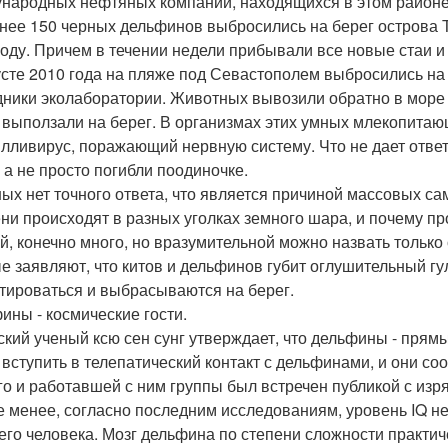
народных нефтяных компаний, находящихся в этом районе
нее 150 черных дельфинов выбросились на берег острова 
году. Причем в течении недели прибывали все новые стаи и
усте 2010 года на пляже под Севастополем выбросились на
дники эколаборатории. Животных вывозили обратно в море 
 выползали на берег. В организмах этих умных млекопитаю
лливирус, поражающий нервную систему. Что не дает ответ
, а не просто погибли поодиночке.
ных нет точного ответа, что является причиной массовых с
ни происходят в разных уголках земного шара, и почему пр
й, конечно много, но вразумительной можно назвать только
е заявляют, что китов и дельфинов губит оглушительный гу
тироваться и выбрасываются на берег.
ины - космические гости.
ский ученый ксю сен сунг утверждает, что дельфины - пря
 вступить в телепатический контакт с дельфинами, и они с
го и работавшей с ним группы был встречен публикой с изр
е менее, согласно последним исследованиям, уровень IQ 
его человека. Мозг дельфина по степени сложности практиче