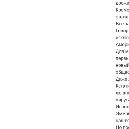
дрожи
Кроме
столк
Все з
Говор
исклю
Амери
Для м
первы
новый
общес
Даже 
Кстат
же вн
вирус
Испол
Эмман
нашло
Но по