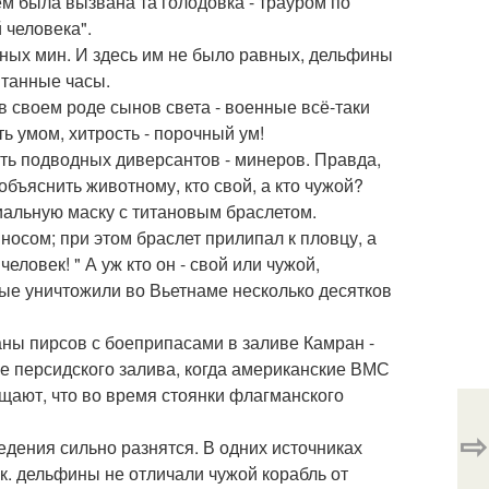
ем была вызвана та голодовка - трауром по
 человека".
дных мин. И здесь им не было равных, дельфины
итанные часы.
 в своем роде сынов света - военные всё-таки
 умом, хитрость - порочный ум!
ть подводных диверсантов - минеров. Правда,
бъяснить животному, кто свой, а кто чужой?
иальную маску с титановым браслетом.
носом; при этом браслет прилипал к пловцу, а
ловек! " А уж кто он - свой или чужой,
ые уничтожили во Вьетнаме несколько десятков
ны пирсов с боеприпасами в заливе Камран -
не персидского залива, когда американские ВМС
щают, что во время стоянки флагманского
⇨
дения сильно разнятся. В одних источниках
. к. дельфины не отличали чужой корабль от