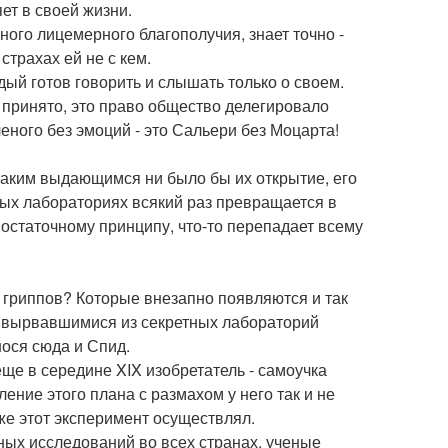
яет в своей жизни.
ого лицемерного благополучия, знает точно -
страхах ей не с кем.
ый готов говорить и слышать только о своем.
 принято, это право общество делегировало
еного без эмоций - это Сальери без Моцарта!
 каким выдающимся ни было бы их открытие, его
ных лабораториях всякий раз превращается в
 остаточному принципу, что-то перепадает всему
 гриппов? Которые внезапно появляются и так
и вырвавшимися из секретных лабораторий
нося сюда и Спид.
ще в середине XIX изобретатель - самоучка
ние этого плана с размахом у него так и не
 же этот эксперимент осуществлял.
ых исследований во всех странах, ученые