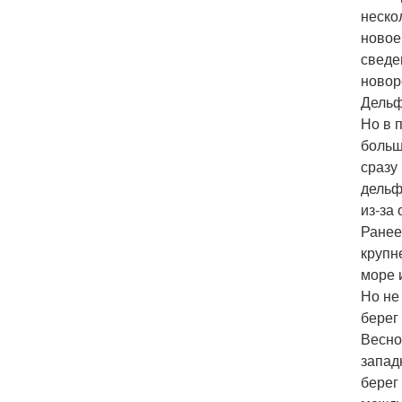
неско
новое
сведе
новор
Дельф
Но в 
больш
сразу
дельф
из-за
Ранее
крупн
море 
Но не
берег
Весно
запад
берег