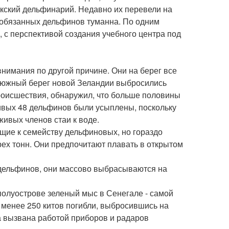
кский дельфинарий. Недавно их перевели на
 обязанных дельфинов туманна. По одним
, с перспективой создания учебного центра под
нимания по другой причине. Они на берег все
 южный берег новой Зеландии выбросились
роисшествия, обнаружил, что больше половины
ивых 48 дельфинов были усыплены, поскольку
живых членов стаи к воде.
щие к семейству дельфиновых, но гораздо
рех тонн. Они предпочитают плавать в открытом
 дельфинов, они массово выбрасываются на
полуострове зеленый мыс в Сенегале - самой
е менее 250 китов погибли, выбросившись на
а вызвана работой приборов и радаров