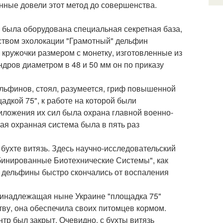
енные довели этот метод до совершенства.
м была оборудована специальная секретная база,
дством эхолокации "Грамотный" дельфин
 кружочки размером с монетку, изготовленные из
индров диаметром в 48 и 50 мм он по приказу
льфинов, стоял, разумеется, гриф повышенной
дкой 75", к работе на которой были
иложения их сил была охрана главной военно-
ая охранная система была в пять раз
 бухте витязь. Здесь научно-исследовательский
мбинированные Биотехнические Системы", как
 дельфины быстро скончались от воспаления
принадлежащая ныне Украине "площадка 75"
тву, она обеспечила своих питомцев кормом.
р был закрыт. Очевидно, с бухты витязь