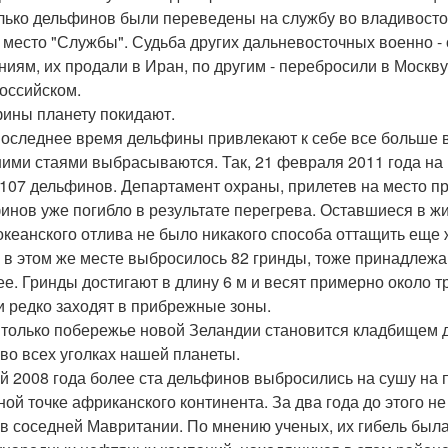
лько дельфинов были переведены на службу во владивосто
 место "Службы". Судьба других дальневосточных военно -
ниям, их продали в Иран, по другим - перебросили в Москву
оссийском.
ины планету покидают.
последнее время дельфины привлекают к себе все больше в
ими стаями выбрасываются. Так, 21 февраля 2011 года на
 107 дельфинов. Департамент охраны, прилетев на место п
инов уже погибло в результате перегрева. Оставшиеся в ж
 океанского отлива не было никакого способа оттащить еще 
 в этом же месте выбросилось 82 гринды, тоже принадлежа
ее. Гринды достигают в длину 6 м и весят примерно около т
и редко заходят в прибрежные зоны.
 только побережье новой Зеландии становится кладбищем
 во всех уголках нашей планеты.
й 2008 года более ста дельфинов выбросились на сушу на 
ной точке африканского континента. За два года до этого н
 в соседней Мавритании. По мнению ученых, их гибель был