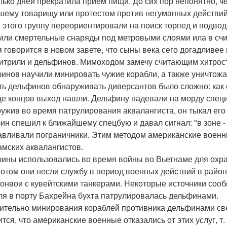
лько дней прекратила прием пищи. До сих пор непонятно, ч
шему товарищу или протестом против негуманных действий
 этого группу переориентировали на поиск торпед и подво
или смертельные снаряды под метровыми слоями ила в сч
я говорится в новом завете, что сыны века сего догадливее
итрили и дельфинов. Мимоходом замечу считающим хитрость
инов научили минировать чужие корабли, а также уничтожа
ть дельфинов обнаруживать диверсантов было сложно: как о
це концов выход нашли. Дельфину надевали на морду спец
ужив во время патрулирования аквалангиста, он тыкал его 
ин спешил к ближайшему спецбую и давал сигнал: "в зоне - че
авливали пограничники. Этим методом американские военн
амских аквалангистов.
ины использовались во время войны во Вьетнаме для охра
Потом они несли службу в период военных действий в райо
конвои с кувейтскими танкерами. Некоторые источники сооб
ля в порту Бахрейна бухта патрулировалась дельфинами.
ительно минирования кораблей противника дельфинами све
ится, что американские военные отказались от этих услуг, т