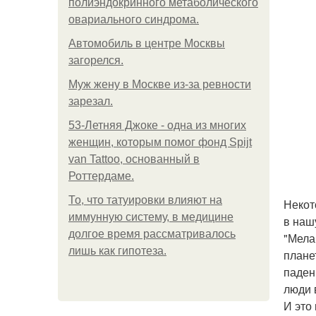
полиэндокринного метаболического
овариального синдрома.
Автомобиль в центре Москвы
загорелся.
Mуж жену в Москве из-за ревности
зарезал.
53-Летняя Джоке - одна из многих
женщин, которым помог фонд Spijt
van Tattoo, основанный в
Роттердаме.
То, что татуировки влияют на
Некот
иммунную систему, в медицине
в наш
долгое время рассматривалось
"Мела
лишь как гипотеза.
плане
паден
люди в
И это