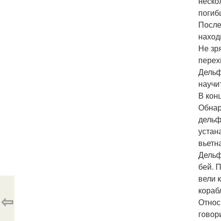
неско
погиб
После
наход
Не зр
перех
Дельф
научи
В кон
Обнар
дельф
устан
вьетн
Дельф
бей. 
вели 
кораб
⇦
Относ
говор