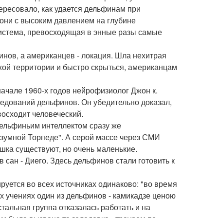
ересовало, как удается дельфинам при
 они с высоким давлением на глубине
 система, превосходящая в энные разы самые
нов, а американцев - локация. Шла нехитрая
жой территории и быстро скрыться, американцам
ачале 1960-х годов нейрофизиолог Джон к.
едований дельфинов. Он убедительно доказал,
восходит человеческий.
дельфиньим интеллектом сразу же
азумной Торпеде". А серой массе через СМИ
ишка существуют, но очень маленькие.
 сан - Диего. Здесь дельфинов стали готовить к
руется во всех источниках одинаково: "во время
ых учениях один из дельфинов - камикадзе ценою
тальная группа отказалась работать и на