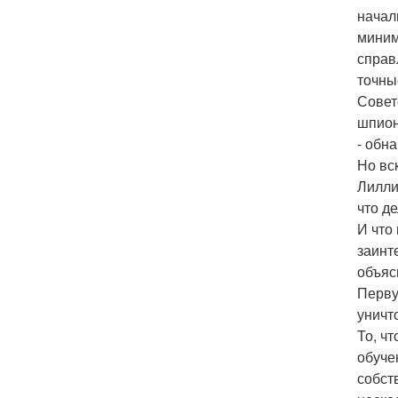
начал
миним
справ
точны
Совет
шпион
- обн
Но вс
Лилли
что д
И что
заинт
объяс
Перву
уничт
То, ч
обуче
собст