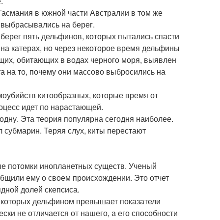
.
Тасмания в южной части Австралии в том же
 выбрасывались на берег.
 берег пять дельфинов, которых пытались спасти
на катерах, но через некоторое время дельфины
щих, обитающих в водах черного моря, выявлен
а на то, почему они массово выбросились на
амоубийств китообразных, которые время от
оцесс идет по нарастающей.
 одну. Эта теория популярна сегодня наиболее.
л субмарин. Теряя слух, киты перестают
мые потомки инопланетных существ. Ученый
ообщили ему о своем происхождении. Это отчет
ядной долей скепсиса.
некоторых дельфином превышает показатели
ски не отличается от нашего, а его способности