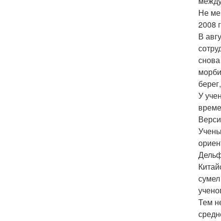
между
Не ме
2008 
В авг
сотру
снова
морби
берег
У уче
време
Верси
Учены
ориен
Дельф
Китай
сумел
учено
Тем н
средн