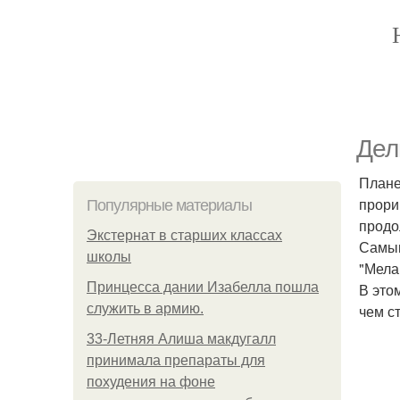
Дел
Плане
прори
Популярные материалы
продо
Экстернат в старших классах
Самым
школы
"Мела
Принцесса дании Изабелла пошла
В это
служить в армию.
чем с
33-Летняя Алиша макдугалл
принимала препараты для
похудения на фоне