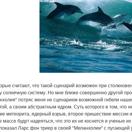
орые считают, что такой сценарий возможен при столкнове
у солнечную систему. Но мне ближе совершенно другой про
нхолия" потряс меня не сценарием возможной гибели наше
той, а своим абстрактным ядром. Суть которого в том, что н
ие метеорита, ядерный взрыв, второе пришествие мессии и
 массе будут надеяться, что это их не коснется и ученые их
 показал Ларс фон триер в своей "Меланхолии" с пугающей