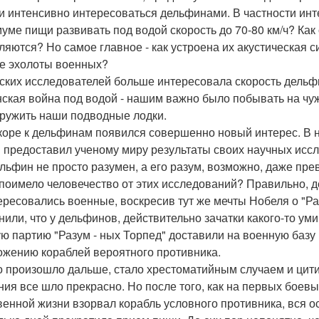
и интенсивно интересоваться дельфинами. В частности инт
уме пищи развивать под водой скорость до 70-80 км/ч? Как
ляются? Но самое главное - как устроена их акустическая
е эхолоты военных?
ских исследователей больше интересовала скорость дельфи
ская война под водой - нашим важно было побывать на чу
аружить наши подводные лодки.
коре к дельфинам появился совершенно новый интерес. В н
 предоставил ученому миру результаты своих научных иссл
ельфин не просто разумен, а его разум, возможно, даже пре
 поимело человечество от этих исследований? Правильно, 
ересовались военные, воскресив тут же мечты Нобеля о "Р
нили, что у дельфинов, действительно зачатки какого-то ум
ю партию "Разум - ных Торпед" доставили на военную базу в
ожению кораблей вероятного противника.
то произошло дальше, стало хрестоматийным случаем и цити
ния все шло прекрасно. Но после того, как на первых боев
венной жизни взорвал корабль условного противника, вся ос