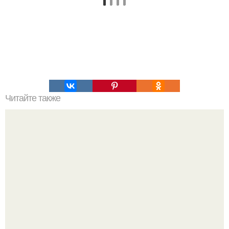
Читайте также
Меняются ли экваториальные координаты звезды в
течение суток. Определение географических координат
по звездам.