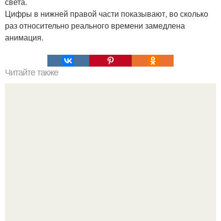
света.
Цифры в нижней правой части показывают, во сколько
раз относительно реального времени замедлена
анимация.
Читайте также
Пальцы гнутся в обратную сторону. Почему некоторые
люди умеют выгибать палец в обратную сторону?