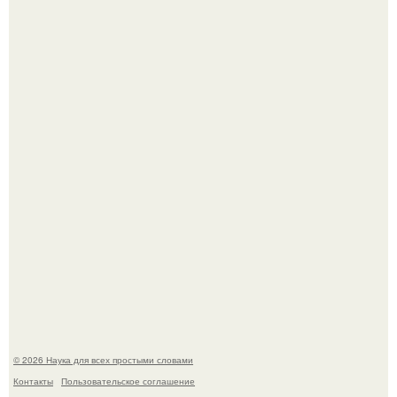
53-Летняя Джоке - одна из многих женщин, которым
помог фонд Spijt van Tattoo, основанный в Роттердаме.
Агент фбр украл $1 млн в крипте, запомнив сид - фразы
из дела, и советовался с Chatgpt, как их потратить.
© 2026 Наука для всех простыми словами
Контакты
Пользовательское соглашение