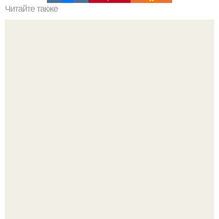
Читайте также
Ученые обнаружили связь между сном, памятью и
шизофренией.
Высокая, стройная, с фарфоровой кожей и тонкими
аристократичными чертами, эль выглядит так, будто