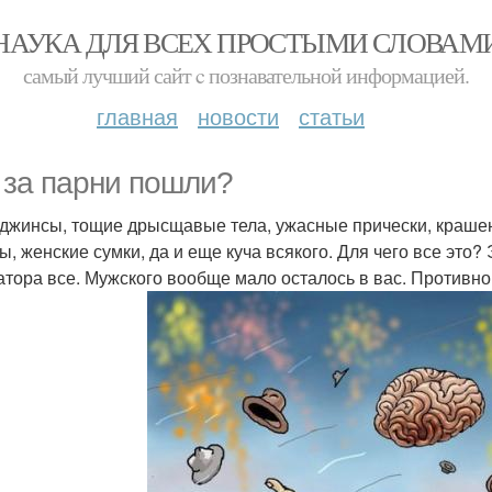
НАУКА ДЛЯ ВСЕХ ПРОСТЫМИ СЛОВАМ
самый лучший сайт c познавательной информацией.
главная
новости
статьи
 за пaрни пошли?
 джинсы, тощие дрысщавые тела, ужасные прически, крашен
ы, женские сумки, да и еще куча всякого. Для чего все это? 
атора все. Мужского вообще мало осталось в вас. Противно