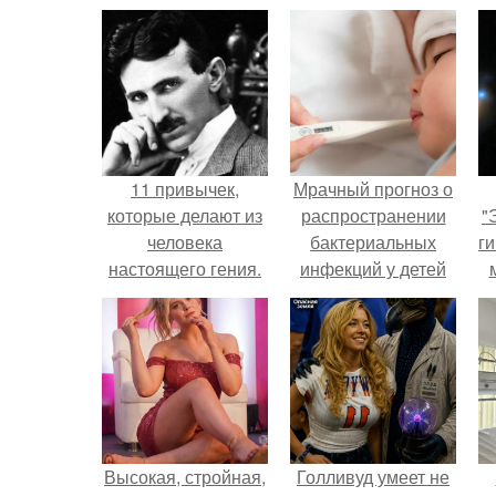
11 привычек,
Мрачный прогноз о
которые делают из
распространении
"
человека
бактериальных
ги
настоящего гения.
инфекций у детей
вышел.
Высокая, стройная,
Голливуд умеет не