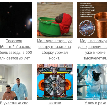
Телескоп
Мальчуган старшую
Медь использу
Эйнштейн" заснял
сестру в тазике на
для хранения в
бель звезды в 500
сборку урожая
уже многие
млн световых лет
носит.
тысячелетия.
от земли.
В участника сво
Физики
У вич и рака