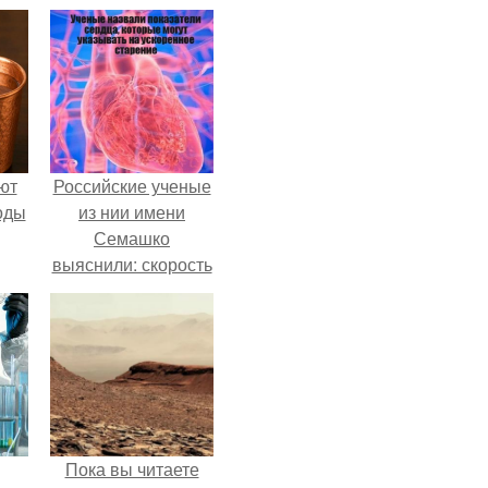
ют
Российские ученые
оды
из нии имени
Семашко
выяснили: скорость
старения напрямую
зависит от
состояния сосудов
и работы сердца.
Пока вы читаете